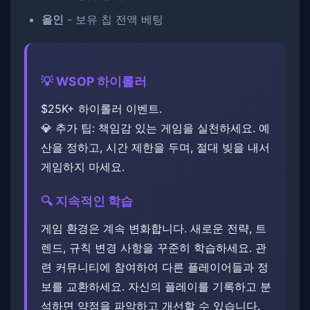
올인
- 보유 칩 전액 베팅
💡 WSOP 하이롤러
$25K+ 하이롤러 이벤트.
💎 추가 팁: 책임감 있는 게임을 실천하세요. 예
산을 정하고, 시간 제한을 두며, 절대 빚을 내서
게임하지 마세요.
🔍 지속적인 학습
게임 환경은 계속 변화합니다. ​새로운 전략, 트
렌드, 규칙 변경 사항을 꾸준히 학습하세요. 관
련 커뮤니티에 참여하여 다른 플레이어들과 정
보를 교환하세요. 자신의 플레이를 기록하고 분
석하면 약점을 파악하고 개선할 수 있습니다.