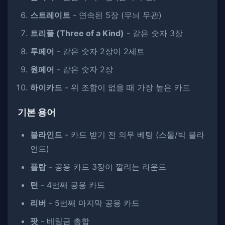
스트레이트
- 연속된 5장 (무늬 무관)
트리플 (Three of a Kind)
- 같은 숫자 3장
투페어
- 같은 숫자 2장이 2세트
원페어
- 같은 숫자 2장
하이카드
- 위 조합이 없을 때 가장 높은 카드
기본 용어
블라인드
- 카드 받기 전 의무 베팅 (스몰/빅 블라
인드)
플랍
- 공용 카드 3장이 깔리는 라운드
턴
- 4번째 공용 카드
리버
- 5번째 마지막 공용 카드
팟
- 베팅금 총합