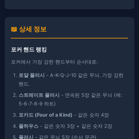
📖 상세 정보
포커 핸드 랭킹
포커에서 가장 강한 핸드부터 순서대로:
로얄 플러시
- A-K-Q-J-10 같은 무늬. ​가장 강한
핸드.
스트레이트 플러시
- 연속된 5장 같은 무늬 (예:
5-6-7-8-9 하트)
포카드 (Four of a Kind)
- 같은 숫자 4장
풀하우스
- 같은 숫자 3장 + 같은 숫자 2장
플러시
- 같은 무늬 5장 (순서 무관)