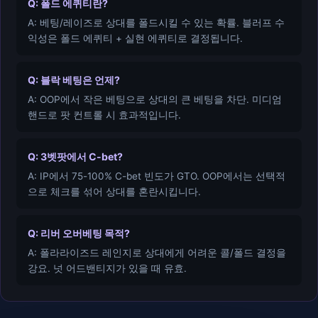
Q: 폴드 에퀴티란?
A: 베팅/레이즈로 상대를 폴드시킬 수 있는 확률. 블러프 수
익성은 폴드 에퀴티 + 실현 에퀴티로 결정됩니다.
Q: 블락 베팅은 언제?
A: OOP에서 작은 베팅으로 상대의 큰 베팅을 차단. 미디엄
핸드로 팟 컨트롤 시 효과적입니다.
Q: 3벳팟에서 C-bet?
A: IP에서 75-100% C-bet 빈도가 GTO. OOP에서는 선택적
으로 체크를 섞어 상대를 혼란시킵니다.
Q: 리버 오버베팅 목적?
A: 폴라라이즈드 레인지로 상대에게 어려운 콜/폴드 결정을
강요. 넛 어드밴티지가 있을 때 유효.