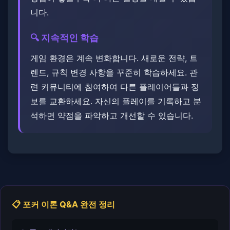
니다.
🔍 지속적인 학습
게임 환경은 계속 변화합니다. 새로운 전략, 트
렌드, 규칙 변경 사항을 꾸준히 학습하세요. ​관
련 커뮤니티에 참여하여 다른 플레이어들과 정
보를 교환하세요. ​​자신의 플레이를 기록하고 분
석하면 약점을 파악하고 개선할 수 있습니다.
📋 포커 이론 Q&A 완전 정리