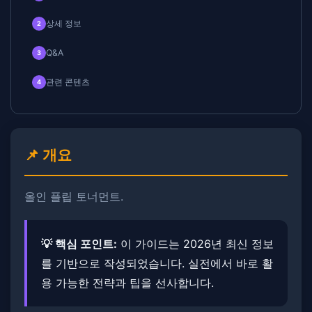
상세 정보
2
Q&A
3
관련 콘텐츠
4
📌 개요
올인 플립 토너먼트.
💡 핵심 포인트:
이 가이드는 2026년 최신 정보
를 기반으로 작성되었습니다. ​​실전에서 바로 활
용 가능한 전략과 팁을 선사합니다.