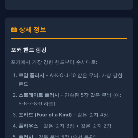
📖 상세 정보
포커 핸드 랭킹
포커에서 가장 강한 핸드부터 순서대로:
로얄 플러시
- A-K-Q-J-10 같은 무늬. 가장 강한
핸드.
스트레이트 플러시
- 연속된 5장 같은 무늬 (예:
5-6-7-8-9 하트)
포카드 (Four of a Kind)
- 같은 숫자 4장
풀하우스
- 같은 숫자 3장 + 같은 숫자 2장
플러시
- 같은 무늬 5장 (순서 무관)