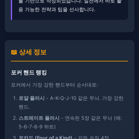
를 기반으로 작성되었습니다. 실전에서 바로 활
용 가능한 전략과 팁을 선사합니다.
📖 상세 정보
포커 핸드 랭킹
포커에서 가장 강한 핸드부터 순서대로:
로얄 플러시
- A-K-Q-J-10 같은 무늬. ​가장 강한
핸드.
스트레이트 플러시
- 연속된 5장 같은 무늬 (예:
5-6-7-8-9 하트)
포카드 (Four of a Kind)
- 같은 숫자 4장