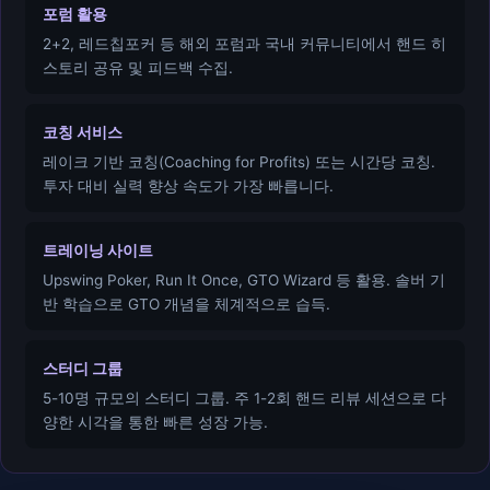
포럼 활용
2+2, 레드칩포커 등 해외 포럼과 국내 커뮤니티에서 핸드 히
스토리 공유 및 피드백 수집.
코칭 서비스
레이크 기반 코칭(Coaching for Profits) 또는 시간당 코칭.
투자 대비 실력 향상 속도가 가장 빠릅니다.
트레이닝 사이트
Upswing Poker, Run It Once, GTO Wizard 등 활용. 솔버 기
반 학습으로 GTO 개념을 체계적으로 습득.
스터디 그룹
5-10명 규모의 스터디 그룹. 주 1-2회 핸드 리뷰 세션으로 다
양한 시각을 통한 빠른 성장 가능.