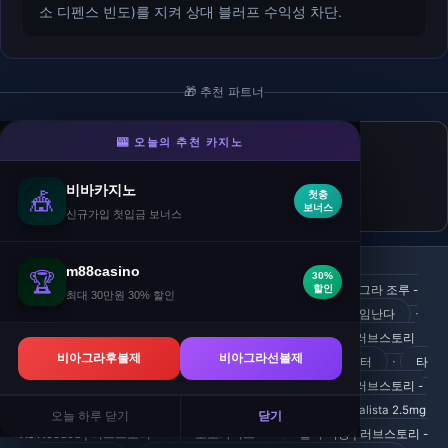
소 디펜스 빈도)를 지켜 상대 블러프 수익성 차단.
🎁 추천 파트너
🎰 오늘의 추천 카지노
카심바슬롯
- 슬롯
첫입금 20% · 매일첫입금 +5% · 10년 무사고.
비바카지노
🎪
첫충
🎁 첫입금 20%
보너스
신규가입 첫입금 보너스
m88casino
🏆
30%
·
시알리스 2차소견 | 러브스토리 - ED 전문 정보
할인
헤라그라 조루 -
최대 30만원 30% 할인
·
·
2026년 최신 정보 | 러브스토리
슈퍼스타 릴게임 | 릴게임난다
·
이렉타 기대 효과 - 비아센터
센포스 저용량 복용 | 러브스토리
비아그라후불제
비아그라선불제
·
·
2026 - 전문 ED 정보
부천 자이데나 구매 가이드 - 비아센터
타
·
오르 흡연 | 러브스토리 - ED 전문 정보
실비 정품확인 | 러브스토리 -
·
·
ED 전문 정보
페네그라 비용 절약 - 비아센터
Vidalista 2.5mg
오늘 하루 닫기
닫기
·
·
As Needed | 러브스토리
토토가이드
실비 작용 | 러브스토리 -