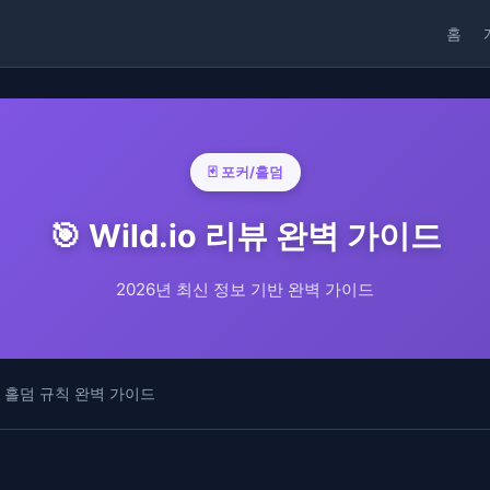
홈
🃏 포커/홀덤
🎯 Wild.io 리뷰 완벽 가이드
2026년 최신 정보 기반 완벽 가이드
 홀덤 규칙 완벽 가이드