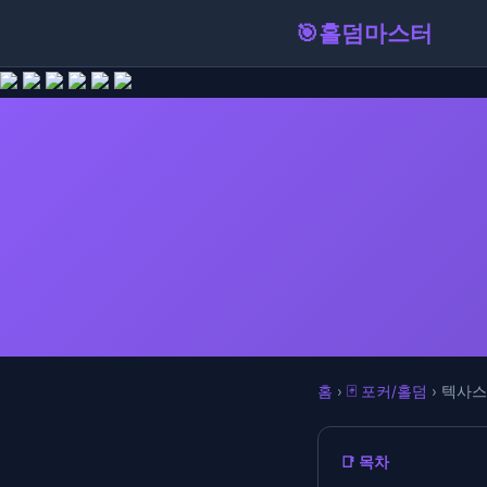
🎯
홀덤마스터
홈
›
🃏 포커/홀덤
› 텍사스
📑 목차