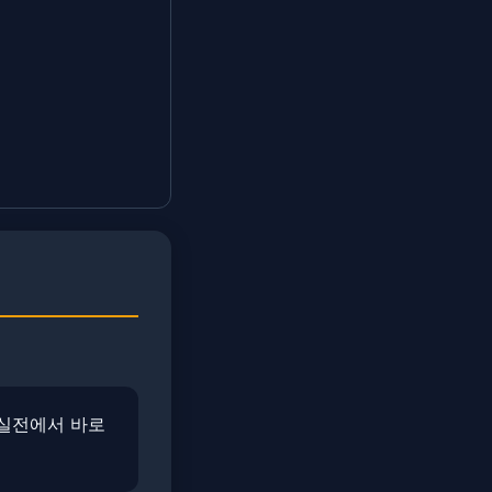
​실전에서 바로