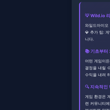
💡 Wild.io
와일드아이오 
💎 추가 팁:
니다.
📚 기초부터
어떤 게임이든 
결정을 내릴 수
수익을 내려 
🔍 지속적인
게임 환경은 계
련 커뮤니티에