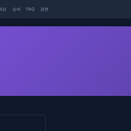
개요
상세
FAQ
관련