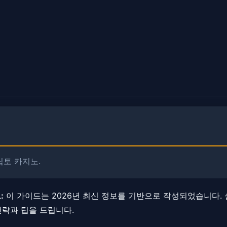
토 카지노.
:
이 가이드는 2026년 최신 정보를 기반으로 작성되었습니다. 
전략과 팁을 드립니다.