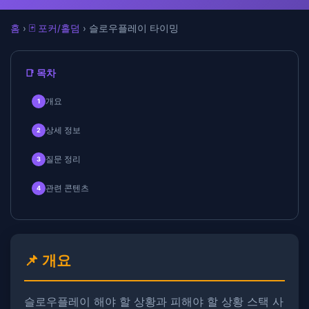
홈
›
🃏 포커/홀덤
› 슬로우플레이 타이밍
📑 목차
개요
1
상세 정보
2
질문 정리
3
관련 콘텐츠
4
📌 개요
슬로우플레이 해야 할 상황과 피해야 할 상황 스택 사