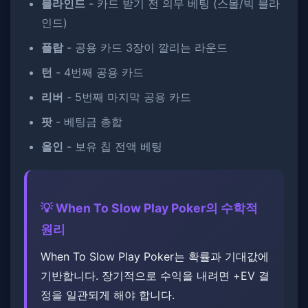
블라인드
- 카드 받기 전 의무 베팅 (스몰/빅 블라
인드)
플랍
- 공용 카드 3장이 깔리는 라운드
턴
- 4번째 공용 카드
리버
- 5번째 마지막 공용 카드
팟
- 베팅금 총합
올인
- 보유 칩 전액 베팅
💡 When To Slow Play Poker의 수학적
원리
When To Slow Play Poker는 확률과 기대값에
기반합니다. ​​장기적으로 수익을 내려면 +EV 결
정을 일관되게 해야 합니다.