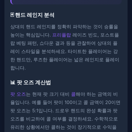
🃏 핸드 레인지 분석
상대의 핸드 레인지를 정확히 파악하는 것이 승률을
높이는 핵심입니다. ​
프리
플랍
레이즈 빈도, 포스트플
랍 베팅 패턴, 쇼다운 결과 등을 관찰하여 상대의 플
레이 스타일을 분석하세요. ​타이트한 플레이어는 강
한 핸드만, 루즈한 플레이어는 넓은 레인지로 플레이
합니다.
📊 팟 오즈 계산법
팟 오즈
는 현재 팟 크기 대비
콜
해야 하는 금액의 비
율입니다. 예를 들어 팟이 100이고 콜 금액이 20이면
팟 오즈는 5:1입니다. ​​드로우 핸드의 완성 확률과 팟
오즈를 비교하여 콜 여부를 결정하세요. ​​수학적으로
유리한 상황에서만 콜하는 것이 장기적으로 수익을