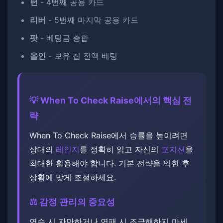
턴
- 4번째 공용 카드
리버
- 5번째 마지막 공용 카드
팟
- 베팅금 총합
올인
- 보유 칩 전액 베팅
💡 When To Check Raise에서의 핵심 전
략
When To Check Raise에서 승률을 높이려면
상대의
레인지
를 정확히 읽고 자신의
포지션
을
최대한 활용해야 합니다. ​기본 전략을 익힌 후
상황에 맞게 조절하세요.
⚖️ 감정 관리의 중요성
연승 시 자만하거나 연패 시 조급해하지 마세