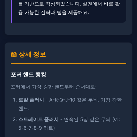
를 기반으로 작성되었습니다. ​실전에서 바로 활
용 가능한 전략과 팁을 제공해요.
📖 상세 정보
포커 핸드 랭킹
포커에서 가장 강한 핸드부터 순서대로:
로얄 플러시
- A-K-Q-J-10 같은 무늬. 가장 강한
핸드.
스트레이트 플러시
- 연속된 5장 같은 무늬 (예:
5-6-7-8-9 하트)