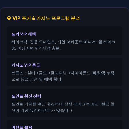
💎 VIP 포커 & 카지노 프로그램 분석
포커 VIP 혜택
레이크백, 전용 토너먼트, 개인 어카운트 매니저. 월 레이크
00 이상이면 VIP 자격 충분.
카지노 VIP 등급
브론즈→실버→골드→플래티넘→다이아몬드. 베팅액 누적
으로 등급 상승 및 혜택 확대.
포인트 환전 전략
포인트 가치를 현금 환산하여 실질 레이크백 계산. 현금 환
전이 가장 유리한 경우가 많습니다.
이벤트 활용