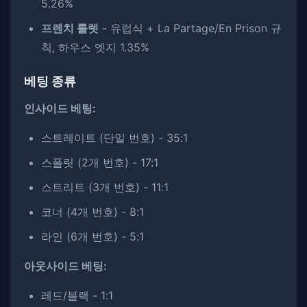
5.26%
프렌치 룰렛
- 유럽식 + La Partage/En Prison 규
칙, 하우스 엣지 1.35%
베팅 종류
인사이드 베팅:
스트레이트 (단일 번호) - 35:1
스플릿 (2개 번호) - 17:1
스트리트 (3개 번호) - 11:1
코너 (4개 번호) - 8:1
라인 (6개 번호) - 5:1
아웃사이드 베팅:
레드/블랙 - 1:1