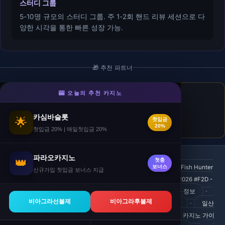
스터디 그룹
5-10명 규모의 스터디 그룹. 주 1-2회 핸드 리뷰 세션으로 다
양한 시각을 통한 빠른 성장 가능.
🎁 추천 파트너
🎰 오늘의 추천 카지노
조이카지노
- 우리계열
룰렛/슬롯/스포츠 상시 이벤트 진행.
카심바슬롯
🌟
첫입금
🎁 상시 이벤트
20%
첫입금 20% | 매일첫입금 20%
파라오카지노
👑
첫충
·
Diabetes 환자 Cialis Doctor Advice | 러브스토리
보너스
Ag Fish Hunter
신규가입 첫입금 보너스 지급
·
아시아게이밍 | 릴게임난다
Kings Ducks - 베팅 가이드 2026 #F2D -
·
·
무한배팅맵
비고렉스 원격진료 | 러브스토리 - ED 전문 정보
비아그라선불제
비아그라후불제
·
·
Kamagra 50mg Side Effect | 러브스토리
스포츠조선
일산
·
야간진료 | 러브스토리 - ED 전문 정보
Provider Info 103 | 카지노 가이