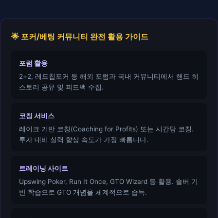
🌟 포커/베팅 커뮤니티 완전 활용 가이드
포럼 활용
2+2, 레드칩포커 등 해외 포럼과 국내 커뮤니티에서 핸드 히
스토리 공유 및 피드백 수집.
코칭 서비스
레이크 기반 코칭(Coaching for Profits) 또는 시간당 코칭.
투자 대비 실력 향상 속도가 가장 빠릅니다.
트레이닝 사이트
Upswing Poker, Run It Once, GTO Wizard 등 활용. 솔버 기
반 학습으로 GTO 개념을 체계적으로 습득.