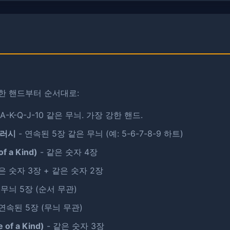
한 핸드부터 순서대로:
 A-K-Q-J-10 같은 무늬. ​​가장 강한 핸드.
플러시
- 연속된 5장 같은 무늬 (예: 5-6-7-8-9 하트)
f a Kind)
- 같은 숫자 4장
은 숫자 3장 + 같은 숫자 2장
 무늬 5장 (순서 무관)
 연속된 5장 (무늬 무관)
of a Kind)
- 같은 숫자 3장