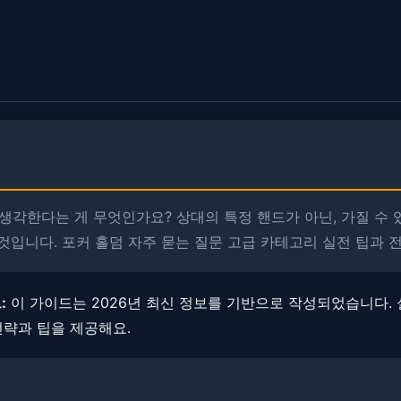
)로 생각한다는 게 무엇인가요? 상대의 특정 핸드가 아닌, 가질 수
것입니다. 포커 홀덤 자주 묻는 질문 고급 카테고리 실전 팁과 
:
이 가이드는 2026년 최신 정보를 기반으로 작성되었습니다.
전략과 팁을 제공해요.