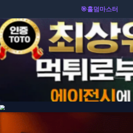
🎯
홀덤마스터