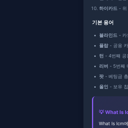
하이카드
- 위
기본 용어
블라인드
- 카
플랍
- 공용 
턴
- 4번째 공
리버
- 5번째
팟
- 베팅금 
올인
- 보유 
💡 What I
What Is 