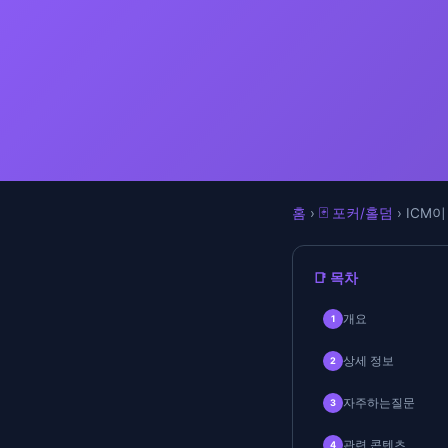
홈
›
🃏 포커/홀덤
› ICM
📑 목차
개요
1
상세 정보
2
자주하는질문
3
관련 콘텐츠
4