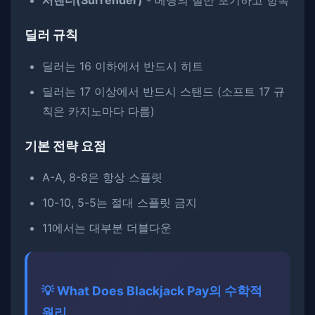
딜러 규칙
딜러는 16 이하에서 반드시 히트
딜러는 17 이상에서 반드시 스탠드 (소프트 17 규
칙은 카지노마다 다름)
기본 전략 요점
A-A, 8-8은 항상 스플릿
10-10, 5-5는 절대 스플릿 금지
11에서는 대부분 더블다운
💡 What Does Blackjack Pay의 수학적
원리