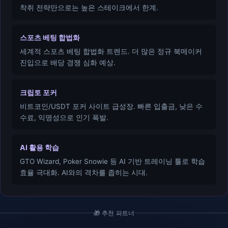
착취 전략만으로는 높은 스테이크에서 한계.
스포츠 베팅 합법화
세계적 스포츠 베팅 합법화 트렌드. 더 많은 정규 북메이커
진입으로 배당 경쟁 심화 예상.
크립토 포커
비트코인/USDT 포커 사이트 급성장. 빠른 입출금, 낮은 수
수료, 익명성으로 인기 폭발.
AI 활용 학습
GTO Wizard, Poker Snowie 등 AI 기반 트레이닝 툴로 학습
효율 극대화. AI와의 격차를 좁히는 시대.
🎁 추천 파트너