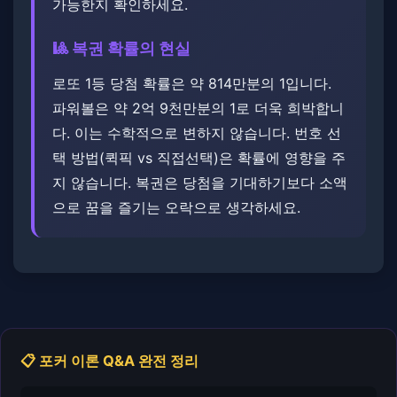
가능한지 확인하세요.
🎱 복권 확률의 현실
로또 1등 당첨 확률은 약 814만분의 1입니다. ​​
파워볼은 약 2억 9천만분의 1로 더욱 희박합니
다. ​이는 수학적으로 변하지 않습니다. ​번호 선
택 방법(퀵픽 vs 직접선택)은 확률에 영향을 주
지 않습니다. ​​복권은 당첨을 기대하기보다 소액
으로 꿈을 즐기는 오락으로 생각하세요.
📋 포커 이론 Q&A 완전 정리