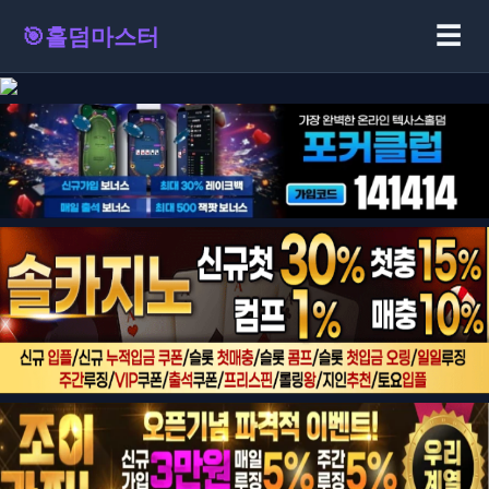
☰
🎯
홀덤마스터