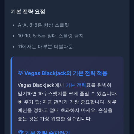
기본 전략 요점
A-A, 8-8은 항상 스플릿
10-10, 5-5는 절대 스플릿 금지
11에서는 대부분 더블다운
💡 Vegas Blackjack의 기본 전략 적용
Vegas Blackjack에서
기본 전략
표를 완벽히
암기하면 하우스엣지를 크게 줄일 수 있습니다.
💎 추가 팁: 자금 관리가 가장 중요합니다. ​하루
예산을 정하고 절대 초과하지 마세요. ​​손실을
쫓는 것은 가장 위험한 실수입니다.
🏆 기본 전략 숙지하기