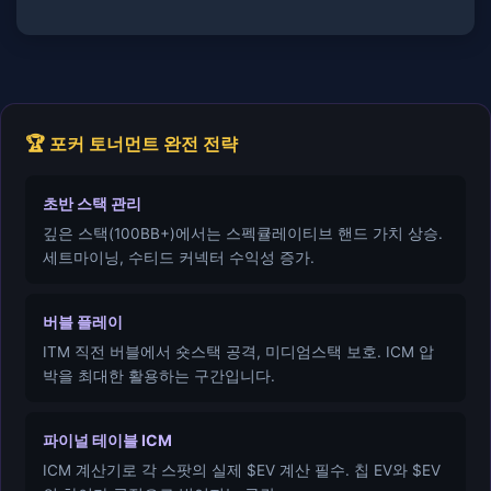
🏆 포커 토너먼트 완전 전략
초반 스택 관리
깊은 스택(100BB+)에서는 스펙큘레이티브 핸드 가치 상승.
세트마이닝, 수티드 커넥터 수익성 증가.
버블 플레이
ITM 직전 버블에서 숏스택 공격, 미디엄스택 보호. ICM 압
박을 최대한 활용하는 구간입니다.
파이널 테이블 ICM
ICM 계산기로 각 스팟의 실제 $EV 계산 필수. 칩 EV와 $EV