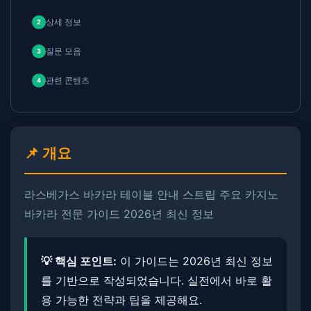
상세 정보
2
질문 모음
3
관련 콘텐츠
4
📌 개요
라스베가스 바카라 테이블 안내 스트립 주요 카지노
바카라 전문 가이드 2026년 최신 정보
💡 핵심 포인트:
이 가이드는 2026년 최신 정보
를 기반으로 작성되었습니다. 실전에서 바로 활
용 가능한 전략과 팁을 제공해요.