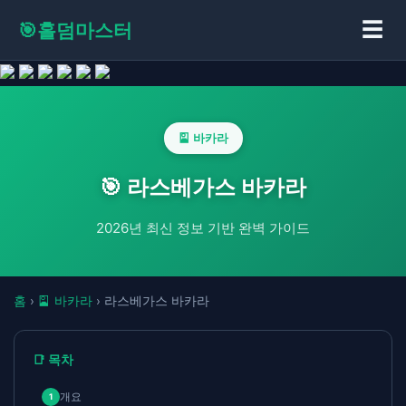
☰
🎯
홀덤마스터
🎴 바카라
🎯 라스베가스 바카라
2026년 최신 정보 기반 완벽 가이드
홈
›
🎴 바카라
› 라스베가스 바카라
📑 목차
개요
1