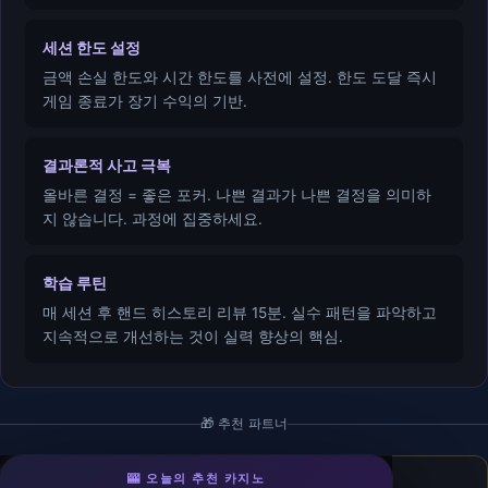
세션 한도 설정
금액 손실 한도와 시간 한도를 사전에 설정. 한도 도달 즉시
게임 종료가 장기 수익의 기반.
결과론적 사고 극복
올바른 결정 = 좋은 포커. 나쁜 결과가 나쁜 결정을 의미하
지 않습니다. 과정에 집중하세요.
학습 루틴
매 세션 후 핸드 히스토리 리뷰 15분. 실수 패턴을 파악하고
지속적으로 개선하는 것이 실력 향상의 핵심.
🎁 추천 파트너
🎰 오늘의 추천 카지노