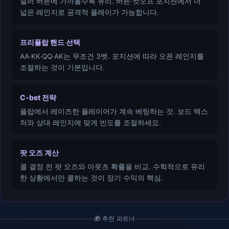
딜러 버튼에 가까울수록 유리. 버튼·컷오프 포지션에서 더
넓은 레인지로 공격적 플레이가 가능합니다.
프리플랍 핸드 선택
AA·KK·QQ·AK는 무조건 3벳. 포지션에 따라 오픈 레인지를
조절하는 것이 기본입니다.
C-bet 전략
플랍에서 레이즈한 플레이어가 계속 베팅하는 것. 보드 텍스
처와 상대 레인지에 맞게 빈도를 조절하세요.
팟 오즈 계산
콜 결정 전 팟 오즈와 아웃츠 확률을 비교. 수학적으로 유리
한 상황에서만 콜하는 것이 장기 수익의 핵심.
🎁 추천 파트너