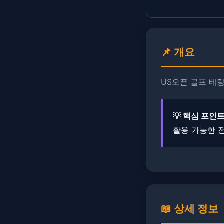
📌 개요
US오픈 골프 베팅
💡 핵심 포인트
활용 가능한 
📖 상세 정보