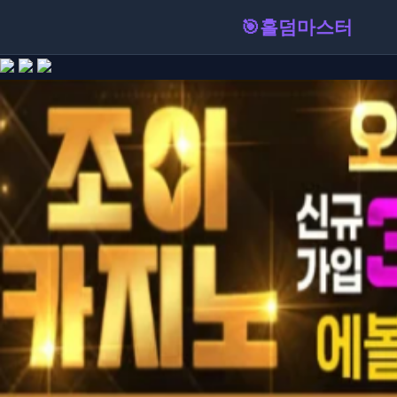
🎯
홀덤마스터