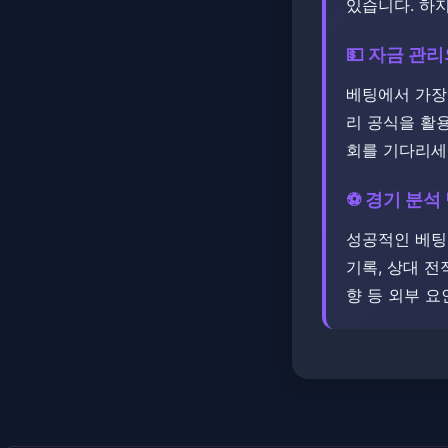
있습니다. ​​
💵 자금 관
베팅에서 가장 
리 공식을 활용
회를 기다리세요
⚽ 경기 분석
성공적인 베팅
기록, 상대 전
향 등 외부 요