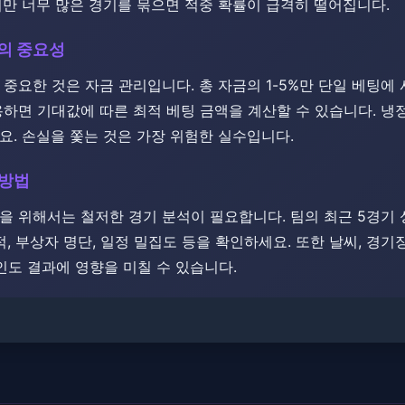
하지만 너무 많은 경기를 묶으면 적중 확률이 급격히 떨어집니다.
리의 중요성
중요한 것은 자금 관리입니다. ​총 자금의 1-5%만 단일 베팅에
하면 기대값에 따른 최적 베팅 금액을 계산할 수 있습니다. ​냉
. ​​손실을 쫓는 것은 가장 위험한 실수입니다.
 방법
을 위해서는 철저한 경기 분석이 필요합니다. 팀의 최근 5경기 성
적, 부상자 명단, 일정 밀집도 등을 확인하세요. ​또한 날씨, 경기장
인도 결과에 영향을 미칠 수 있습니다.