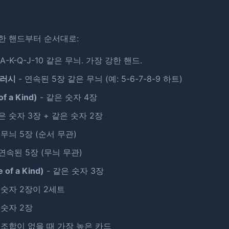
한 핸드부터 순서대로:
 A-K-Q-J-10 같은 무늬. ​가장 강한 핸드.
플러시
- 연속된 5장 같은 무늬 (예: 5-6-7-8-9 하트)
f a Kind)
- 같은 숫자 4장
은 숫자 3장 + 같은 숫자 2장
 무늬 5장 (순서 무관)
 연속된 5장 (무늬 무관)
of a Kind)
- 같은 숫자 3장
 숫자 2장이 2세트
 숫자 2장
 조합이 없을 때 가장 높은 카드