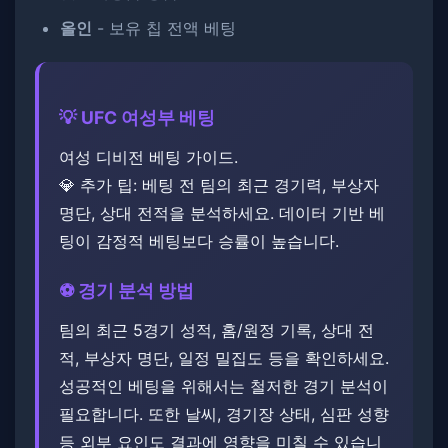
올인
- 보유 칩 전액 베팅
💡 UFC 여성부 베팅
여성 디비전 베팅 가이드.
💎 추가 팁: 베팅 전 팀의 최근 경기력, 부상자
명단, 상대 전적을 분석하세요. ​데이터 기반 베
팅이 감정적 베팅보다 승률이 높습니다.
⚽ 경기 분석 방법
​팀의 최근 5경기 성적, 홈/원정 기록, 상대 전
적, 부상자 명단, 일정 밀집도 등을 확인하세요.
성공적인 베팅을 위해서는 철저한 경기 분석이
필요합니다. ​또한 날씨, 경기장 상태, 심판 성향
등 외부 요인도 결과에 영향을 미칠 수 있습니