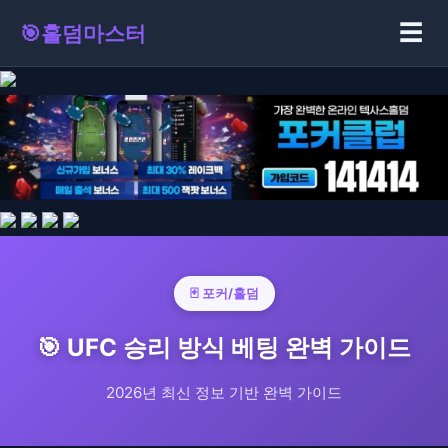
☰
🎯
홀덤마스터
🃏 포커/홀덤
🎯 UFC 승리 방식 베팅 완벽 가이드
2026년 최신 정보 기반 완벽 가이드