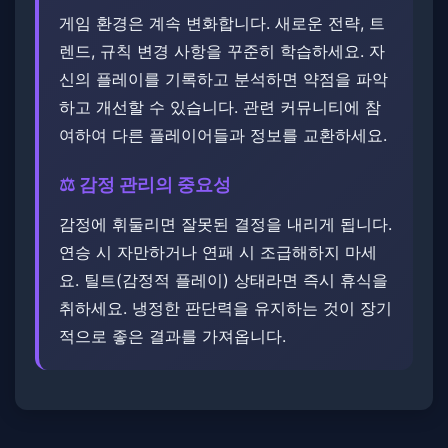
게임 환경은 계속 변화합니다. 새로운 전략, 트
렌드, 규칙 변경 사항을 꾸준히 학습하세요. 자
신의 플레이를 기록하고 분석하면 약점을 파악
하고 개선할 수 있습니다. ​​관련 커뮤니티에 참
여하여 다른 플레이어들과 정보를 교환하세요.
⚖️ 감정 관리의 중요성
​감정에 휘둘리면 잘못된 결정을 내리게 됩니다.
연승 시 자만하거나 연패 시 조급해하지 마세
요. ​​틸트(감정적 플레이) 상태라면 즉시 휴식을
취하세요. 냉정한 판단력을 유지하는 것이 장기
적으로 좋은 결과를 가져옵니다.