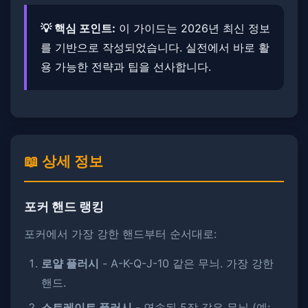
💡 핵심 포인트:
이 가이드는 2026년 최신 정보
를 기반으로 작성되었습니다. 실전에서 바로 활
용 가능한 전략과 팁을 선사합니다.
📖 상세 정보
포커 핸드 랭킹
포커에서 가장 강한 핸드부터 순서대로:
로얄 플러시
- A-K-Q-J-10 같은 무늬. 가장 강한
핸드.
스트레이트 플러시
- 연속된 5장 같은 무늬 (예: