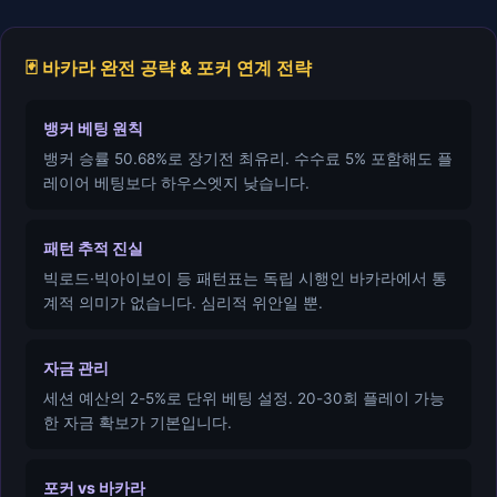
🃏 바카라 완전 공략 & 포커 연계 전략
뱅커 베팅 원칙
뱅커 승률 50.68%로 장기전 최유리. 수수료 5% 포함해도 플
레이어 베팅보다 하우스엣지 낮습니다.
패턴 추적 진실
빅로드·빅아이보이 등 패턴표는 독립 시행인 바카라에서 통
계적 의미가 없습니다. 심리적 위안일 뿐.
자금 관리
세션 예산의 2-5%로 단위 베팅 설정. 20-30회 플레이 가능
한 자금 확보가 기본입니다.
포커 vs 바카라