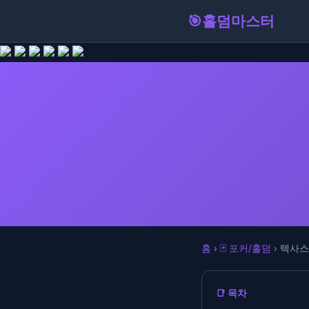
🎯
홀덤마스터
홈
›
🃏 포커/홀덤
› 텍사스
📑 목차