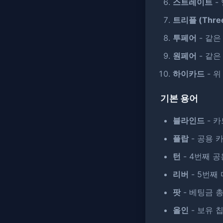
스트레이트
-
트리플 (Three 
투페어
- 같은
원페어
- 같은
하이카드
- 위
기본 용어
블라인드
- 카
플랍
- 공용 
턴
- 4번째 공
리버
- 5번째
팟
- 베팅금 
올인
- 보유 