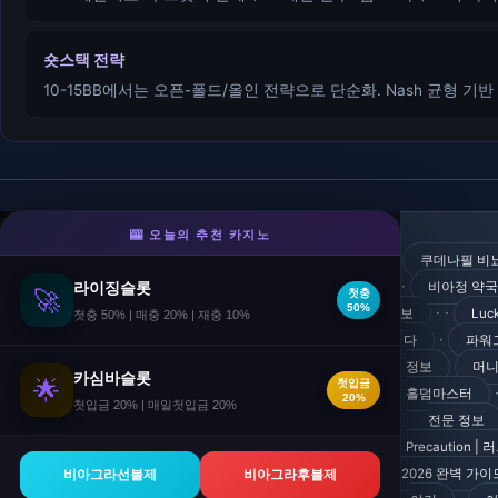
숏스택 전략
10-15BB에서는 오픈-폴드/올인 전략으로 단순화. Nash 균형 기
🎰 오늘의 추천 카지노
솔카지노
- 카지노/베팅
쿠데나필 비뇨
개인롤링 콤프 0.6% · 신규회원 가입쿠폰 지급.
·
라이징슬롯
비아정 약국 
🚀
첫충
🎁 신규 가입쿠폰
50%
· ·
보
Luc
첫충 50% | 매충 20% | 재충 10%
·
다
파워그
정보
머니
카심바슬롯
🌟
첫입금
홀덤마스터
20%
첫입금 20% | 매일첫입금 20%
전문 정보
Precaution 
2026 완벽 가
비아그라선불제
비아그라후불제