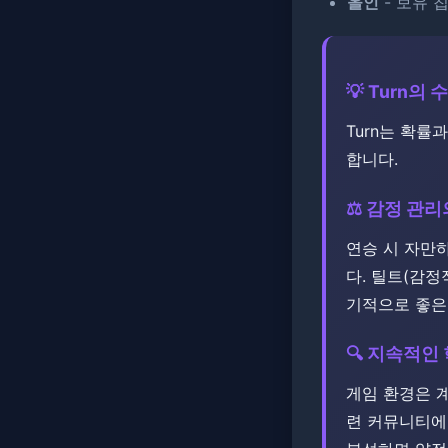
올인
- 보유 
💡 Turn의
Turn는 확률
합니다.
⚖️ 감정 관
연승 시 자만
다. 틸트(감
기적으로 좋은
🔍 지속적인
게임 환경은 계
련 커뮤니티에