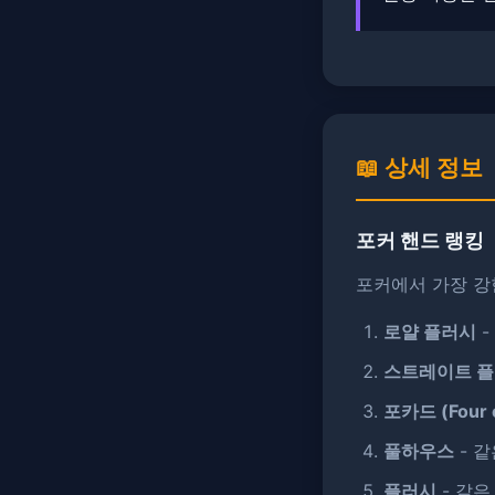
📖 상세 정보
포커 핸드 랭킹
포커에서 가장 강
로얄 플러시
-
스트레이트 
포카드 (Four o
풀하우스
- 같
플러시
- 같은