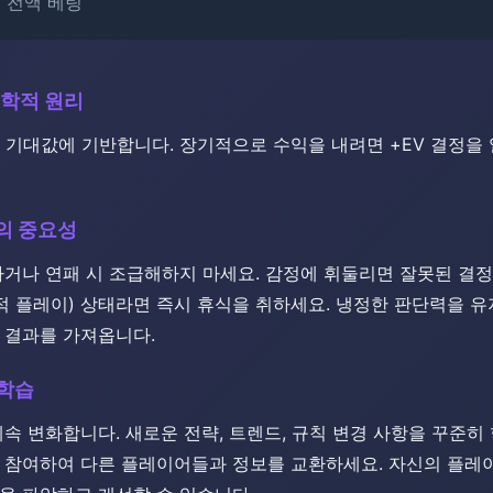
칩 전액 베팅
 수학적 원리
과 기대값에 기반합니다. ​​장기적으로 수익을 내려면 +EV 결정을
리의 중요성
하거나 연패 시 조급해하지 마세요. 감정에 휘둘리면 잘못된 결
정적 플레이) 상태라면 즉시 휴식을 취하세요. 냉정한 판단력을 유
 결과를 가져옵니다.
 학습
속 변화합니다. ​새로운 전략, 트렌드, 규칙 변경 사항을 꾸준히
 참여하여 다른 플레이어들과 정보를 교환하세요. ​자신의 플레