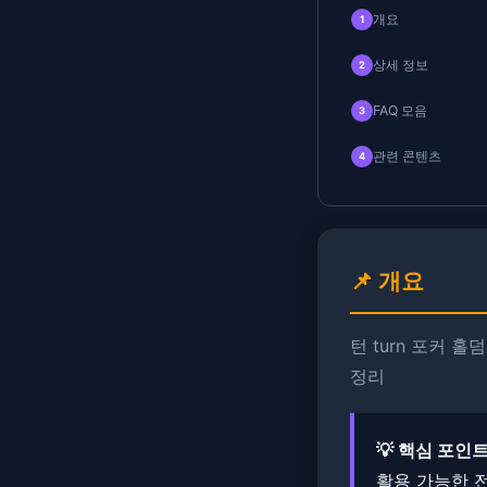
개요
1
상세 정보
2
FAQ 모음
3
관련 콘텐츠
4
📌 개요
턴 turn 포커 
정리
💡 핵심 포인트
활용 가능한 