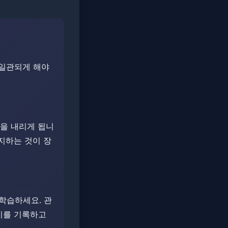
 일관되게 해야
정을 내리게 됩니
지하는 것이 장
 학습하세요. 관
이를 기록하고