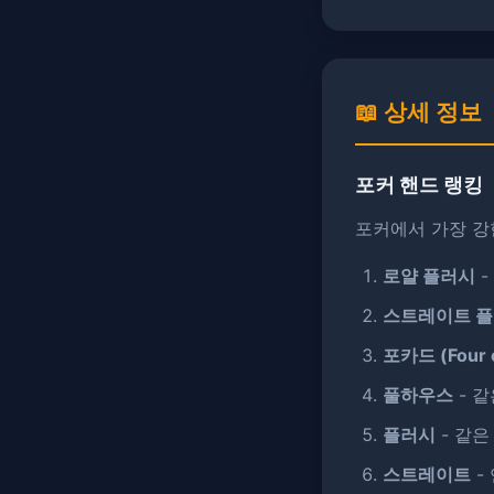
📖 상세 정보
포커 핸드 랭킹
포커에서 가장 강
로얄 플러시
-
스트레이트 
포카드 (Four o
풀하우스
- 같
플러시
- 같은
스트레이트
-