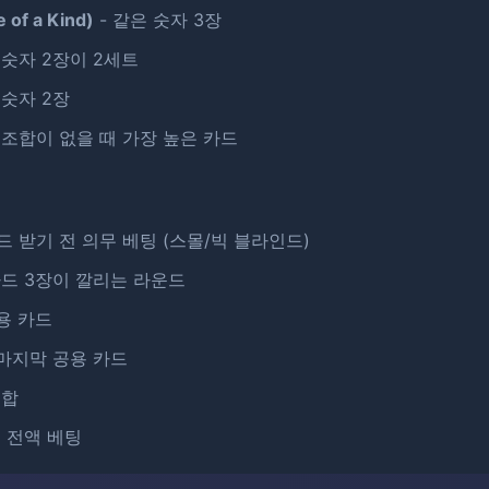
of a Kind)
- 같은 숫자 3장
 숫자 2장이 2세트
 숫자 2장
 조합이 없을 때 가장 높은 카드
드 받기 전 의무 베팅 (스몰/빅 블라인드)
카드 3장이 깔리는 라운드
용 카드
 마지막 공용 카드
총합
칩 전액 베팅