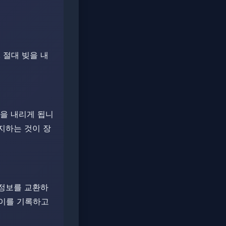
, 절대 빚을 내
정을 내리게 됩니
유지하는 것이 장
 정보를 교환하
플레이를 기록하고