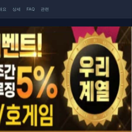
개요
상세
FAQ
관련