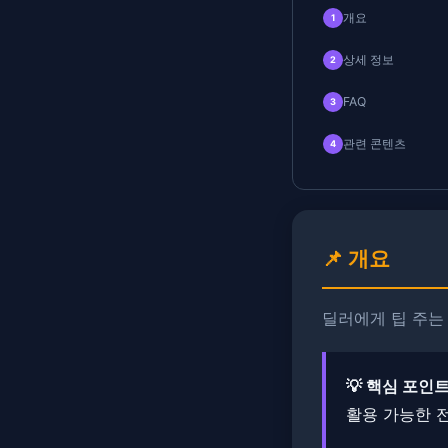
개요
1
상세 정보
2
FAQ
3
관련 콘텐츠
4
📌 개요
딜러에게 팁 주는
💡 핵심 포인트
활용 가능한 