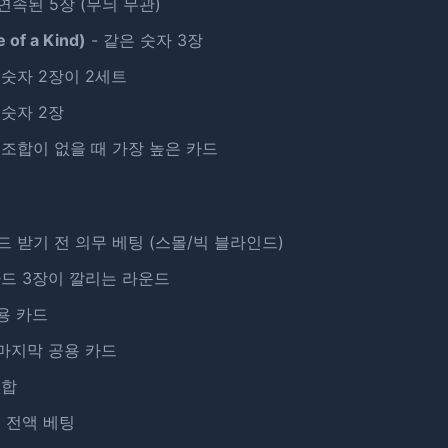
 연속된 5장 (무늬 무관)
of a Kind)
- 같은 숫자 3장
 숫자 2장이 2세트
 숫자 2장
 조합이 없을 때 가장 높은 카드
드 받기 전 의무 베팅 (스몰/빅 블라인드)
카드 3장이 깔리는 라운드
용 카드
 마지막 공용 카드
총합
칩 전액 베팅