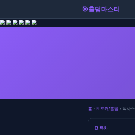
🎯
홀덤마스터
홈
›
🃏 포커/홀덤
› 텍사스
📑 목차