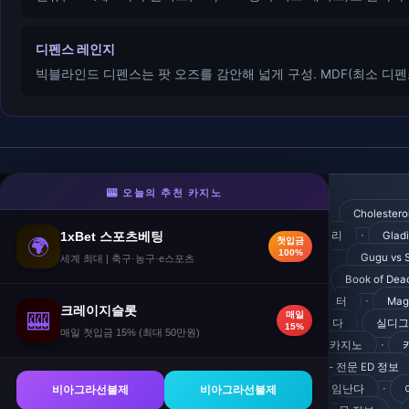
디펜스 레인지
빅블라인드 디펜스는 팟 오즈를 감안해 넓게 구성. MDF(최소 디펜
🎰 오늘의 추천 카지노
조이카지노
- 우리계열
Cholester
룰렛/슬롯/스포츠 상시 이벤트 진행.
·
1xBet 스포츠베팅
리
Gla
🌍
첫입금
🎁 상시 이벤트
100%
Gugu vs 
세계 최대 | 축구·농구·e스포츠
Book of D
·
터
Mag
크레이지슬롯
🎰
매일
다
실디그
15%
매일 첫입금 15% (최대 50만원)
·
카지노
- 전문 ED 정보
·
임난다
비아그라선불제
비아그라선불제