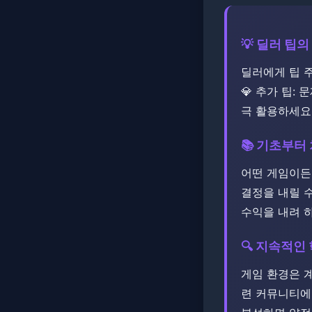
💡 딜러 팁
딜러에게 팁 
💎 추가 팁:
극 활용하세요
📚 기초부터
어떤 게임이든
결정을 내릴 수
수익을 내려 
🔍 지속적인
게임 환경은 계
련 커뮤니티에