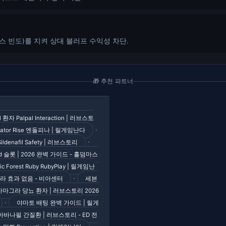
스 빈도)를 지켜 상대 블러프 수익성 차단.
🎁 추천 파트너
ol 환자 Palpal Interaction | 러브스토
·
diator Rise 엔돌피나 | 릴게임난다
·
Sildenafil Safety | 러브스토리
ead 슬롯 | 2026 완벽 가이드 - 홀덤마스
ic Forest Ruby RubyPlay | 릴게임난
·
라 효과 없음 - 비아센터
세븐
카마그라 당뇨 환자 | 러브스토리 2026
·
야마토 배팅 완벽 가이드 | 릴게
아바나필 간질환 | 러브스토리 - ED 전