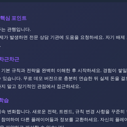
의 핵심 포인트
주는 관행입니다.
 문제가 발생하면 전문 상담 기관에 도움을 요청하세요. ​자기 배
.
 차근차근
 기본 규칙과 전략을 완벽히 이해한 후 시작하세요. ​경험이 쌓
 있습니다. ​무료 데모 버전으로 충분히 연습한 뒤 실제 돈을 걸
하지 말고 장기적인 관점에서 접근하세요.
 학습
속 변화합니다. ​​새로운 전략, 트렌드, 규칙 변경 사항을 꾸준히 학
 참여하여 다른 플레이어들과 정보를 교환하세요. ​자신의 플레