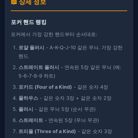
📖 상세 정보
포커 핸드 랭킹
포커에서 가장 강한 핸드부터 순서대로:
로얄 플러시
- A-K-Q-J-10 같은 무늬. ​가장 강한
핸드.
스트레이트 플러시
- 연속된 5장 같은 무늬 (예:
5-6-7-8-9 하트)
포카드 (Four of a Kind)
- 같은 숫자 4장
풀하우스
- 같은 숫자 3장 + 같은 숫자 2장
플러시
- 같은 무늬 5장 (순서 무관)
스트레이트
- 연속된 5장 (무늬 무관)
트리플 (Three of a Kind)
- 같은 숫자 3장