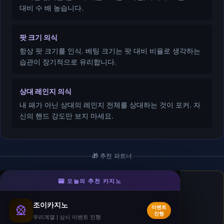
대비 수 배 높습니다.
팟 크기 의식
항상 팟 크기를 인식. 베팅 크기는 팟 대비 비율로 생각하는
습관이 장기적으로 유리합니다.
상대 레인지 의식
내 패가 아닌 상대의 레인지 전체를 상대하는 것이 포커. 자
신의 핸드 강도만 보지 마세요.
🎁 추천 파트너
🎰 오늘의 추천 카지노
다인카지노
- 온라인카지노
신규가입 후 첫입금 보너스 지급.
조이카지노
🎡
이벤트
🎁 롤링조건 500%
진행
우리계열 | 상시 이벤트 진행