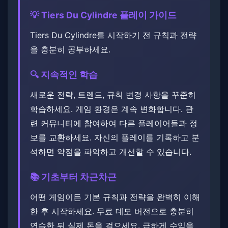
💡 Tiers Du Cylindre 플레이 가이드
Tiers Du Cylindre를 시작하기 전 규칙과 전략
을 충분히 공부하세요.
🔍 지속적인 학습
​​새로운 전략, 트렌드, 규칙 변경 사항을 꾸준히
학습하세요. 게임 환경은 계속 변화합니다. ​​관
련 커뮤니티에 참여하여 다른 플레이어들과 정
보를 교환하세요. ​자신의 플레이를 기록하고 분
석하면 약점을 파악하고 개선할 수 있습니다.
📚 기초부터 차근차근
어떤 게임이든 기본 규칙과 전략을 완벽히 이해
한 후 시작하세요. ​무료 데모 버전으로 충분히
연습한 뒤 실제 돈을 걸으세요. 급하게 수익을