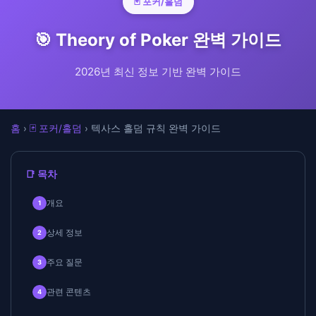
🃏 포커/홀덤
🎯 Theory of Poker 완벽 가이드
2026년 최신 정보 기반 완벽 가이드
홈
›
🃏 포커/홀덤
› 텍사스 홀덤 규칙 완벽 가이드
📑 목차
개요
1
상세 정보
2
주요 질문
3
관련 콘텐츠
4