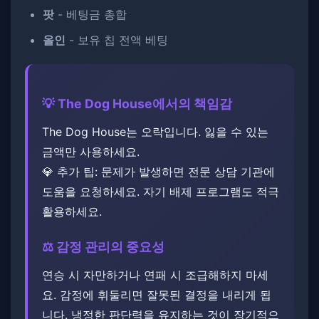
팟
- 베팅금 총합
올인
- 보유 칩 전액 베팅
💡 The Dog House에서의 책임감
The Dog House는 오락입니다. ​​잃을 수 있는
금액만 사용하세요.
💎 추가 팁: 문제가 발생하면 전문 상담 기관에
도움을 요청하세요. ​자기 배제 프로그램도 적극
활용하세요.
⚖️ 감정 관리의 중요성
연승 시 자만하거나 연패 시 조급해하지 마세
요. ​​감정에 휘둘리면 잘못된 결정을 내리게 됩
니다. ​냉정한 판단력을 유지하는 것이 장기적으