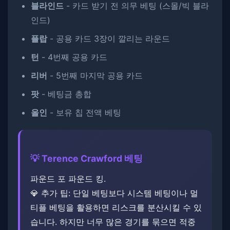
블라인드
- 카드 받기 전 의무 베팅 (스몰/빅 블라
인드)
플랍
- 공용 카드 3장이 깔리는 라운드
턴
- 4번째 공용 카드
리버
- 5번째 마지막 공용 카드
팟
- 베팅금 총합
올인
- 보유 칩 전액 베팅
💡 Terence Crawford 베팅
파운드 포 파운드 킹.
💎 추가 팁: 단일 베팅보다 시스템 베팅이나 멀
티플 베팅을 활용하면 리스크를 분산시킬 수 있
습니다. ​​하지만 너무 많은 경기를 묶으면 적중