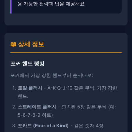
용 가능한 전략과 팁을 제공해요.
📖 상세 정보
포커 핸드 랭킹
포커에서 가장 강한 핸드부터 순서대로:
로얄 플러시
- A-K-Q-J-10 같은 무늬. ​가장 강한
핸드.
스트레이트 플러시
- 연속된 5장 같은 무늬 (예:
5-6-7-8-9 하트)
포카드 (Four of a Kind)
- 같은 숫자 4장