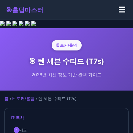
☰
🎯
홀덤마스터
🃏 포커/홀덤
🎯 텐 세븐 수티드 (T7s)
2026년 최신 정보 기반 완벽 가이드
홈
›
🃏 포커/홀덤
› 텐 세븐 수티드 (T7s)
📑 목차
개요
1