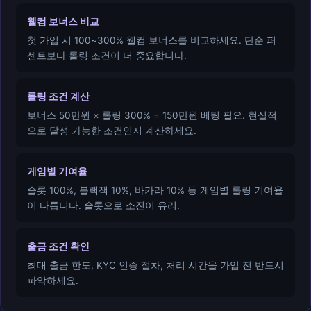
웰컴 보너스 비교
첫 가입 시 100~300% 웰컴 보너스를 비교하세요. 단순 퍼
센트보다 롤링 조건이 더 중요합니다.
롤링 조건 계산
보너스 50만원 × 롤링 300% = 150만원 베팅 필요. 현실적
으로 달성 가능한 조건인지 계산하세요.
게임별 기여율
슬롯 100%, 블랙잭 10%, 바카라 10% 등 게임별 롤링 기여율
이 다릅니다. 슬롯으로 소진이 유리.
출금 조건 확인
최대 출금 한도, KYC 인증 절차, 처리 시간을 가입 전 반드시
파악하세요.