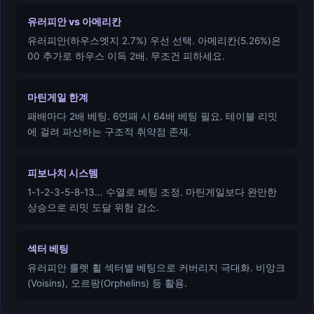
유러피안 vs 아메리칸
유러피안(하우스엣지 2.7%) 우선 선택. 아메리칸(5.26%)은
00 추가로 하우스 이득 2배. 무조건 피하세요.
마틴게일 한계
패배마다 2배 베팅. 6연패 시 64배 베팅 필요. 테이블 리밋
에 걸려 파산하는 구조적 취약점 존재.
피보나치 시스템
1-1-2-3-5-8-13... 수열로 베팅 조정. 마틴게일보다 완만한
상승으로 리밋 도달 위험 감소.
섹터 베팅
유러피안 룰렛 휠 섹터별 베팅으로 커버리지 극대화. 비앙크
(Voisins), 오르팡(Orphelins) 등 활용.