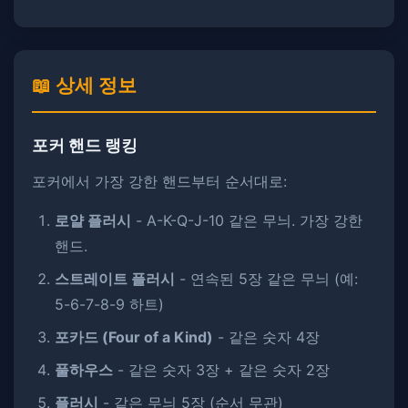
📖 상세 정보
포커 핸드 랭킹
포커에서 가장 강한 핸드부터 순서대로:
로얄 플러시
- A-K-Q-J-10 같은 무늬. 가장 강한
핸드.
스트레이트 플러시
- 연속된 5장 같은 무늬 (예:
5-6-7-8-9 하트)
포카드 (Four of a Kind)
- 같은 숫자 4장
풀하우스
- 같은 숫자 3장 + 같은 숫자 2장
플러시
- 같은 무늬 5장 (순서 무관)