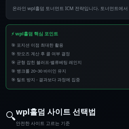
온라인 wpl홀덤 토너먼트 ICM 전략입니다. 토너먼트에서
⚡ wpl홀덤 핵심 포인트
🎯 포지션 이점 최대한 활용
🎯 팟오즈 계산 후 콜 여부 결정
🎯 균형 잡힌 블러프·밸류베팅 레인지
🎯 뱅크롤 20~30 바이인 유지
🎯 틸트 방지 - 결과보다 과정에 집중
wpl홀덤 사이트 선택법
🔍
안전한 사이트 고르는 기준