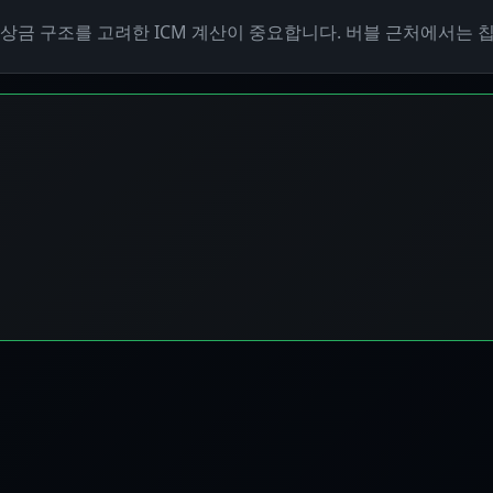
 상금 구조를 고려한 ICM 계산이 중요합니다. 버블 근처에서는 