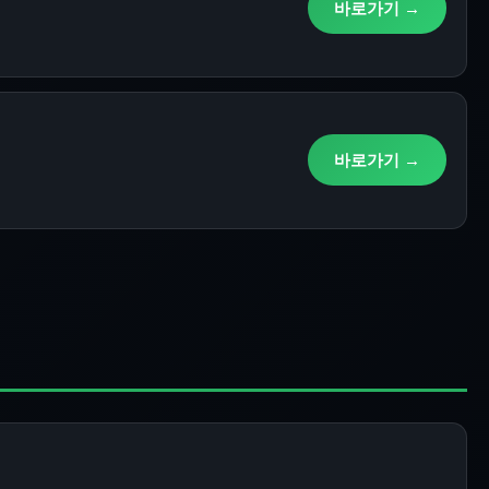
바로가기 →
바로가기 →