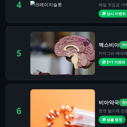
4
매일 첫입금 15
🎁 상시 이벤트
맥스비아
카
5
카마그라·제네릭 
🎁 3+1 이벤트
비아약국
천
6
천연 발기제 전문
🎁 샘플 증정