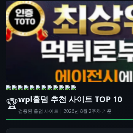
wpl홀덤 추천 사이트 TOP 10
🏆
검증된 홀덤 사이트 | 2026년 8월 2주차 기준