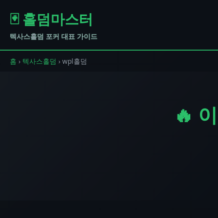
🃏 홀덤마스터
텍사스홀덤 포커 대표 가이드
홈
›
텍사스홀덤
› wpl홀덤
🔥 