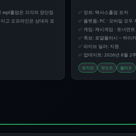
 wpl홀덤은 각각의 장단점
✅ 장르: 텍사스홀덤 포커
점이고 오프라인은 상대의 표
✅ 플랫폼: PC · 모바일 모두
✅ 게임: 캐시게임 · 토너먼트 ·
✅ 족보: 로얄플러시 ~ 하이
✅ 라이브 딜러: 지원
✅ 업데이트: 2026년 8월 2
포지션
팟오즈
블러프