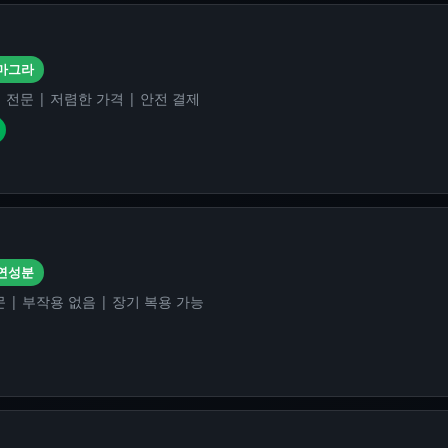
마그라
전문 | 저렴한 가격 | 안전 결제
연성분
 | 부작용 없음 | 장기 복용 가능