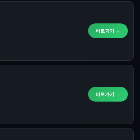
바로가기 →
바로가기 →