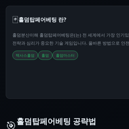
🃏
홀덤탑페어베팅 란?
홀덤분산이해 홀덤탑페어베팅은(는) 전 세계에서 가장 인기있
전략과 심리가 중요한 기술 게임입니다. 올바른 방법으로 안
텍사스홀덤
홀덤
홀덤마스터
홀덤탑페어베팅 공략법
🎯