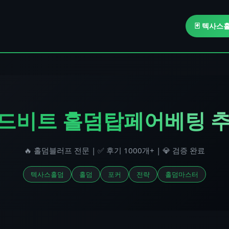
🃏 텍사스
배드비트 홀덤탑페어베팅 추천
🔥 홀덤블러프 전문 | ✅ 후기 1000개+ | 💎 검증 완료
텍사스홀덤
홀덤
포커
전략
홀덤마스터