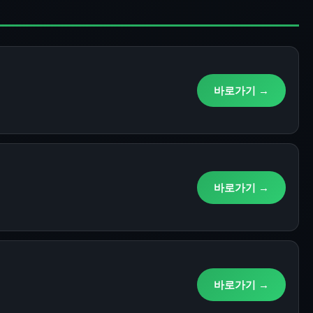
바로가기 →
바로가기 →
바로가기 →