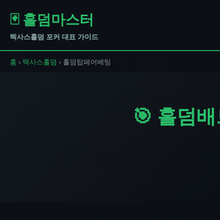
🃏 홀덤마스터
텍사스홀덤 포커 대표 가이드
홈
›
텍사스홀덤
› 홀덤탑페어베팅
🎯 홀덤