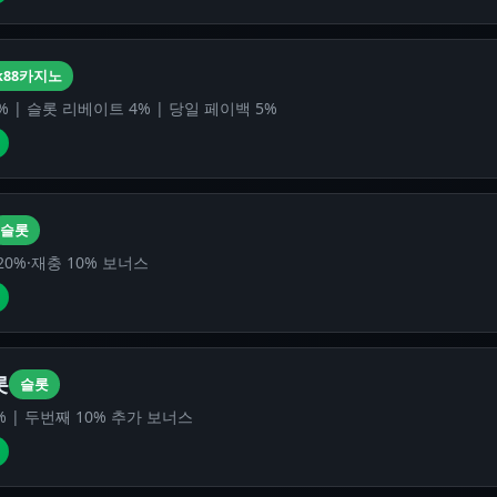
k88카지노
% | 슬롯 리베이트 4% | 당일 페이백 5%
슬롯
20%·재충 10% 보너스
롯
슬롯
% | 두번째 10% 추가 보너스