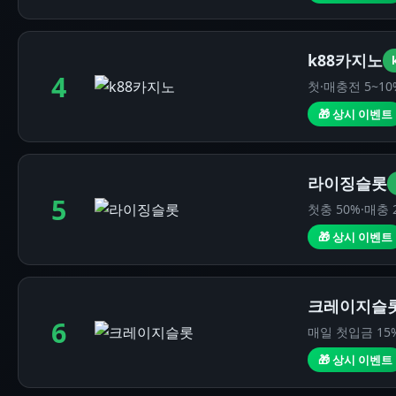
k88카지노
4
첫·매충전 5~10
🎁 상시 이벤트
라이징슬롯
5
첫충 50%·매충 
🎁 상시 이벤트
크레이지슬
6
매일 첫입금 15
🎁 상시 이벤트