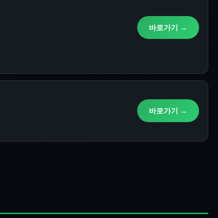
바로가기 →
바로가기 →