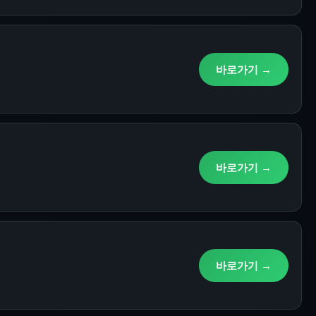
바로가기 →
바로가기 →
바로가기 →