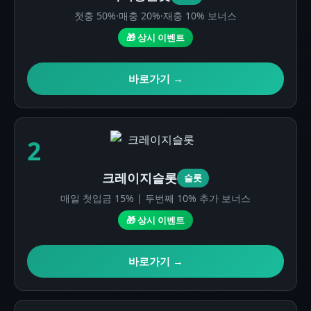
첫충 50%·매충 20%·재충 10% 보너스
🎁 상시 이벤트
바로가기 →
2
크레이지슬롯
슬롯
매일 첫입금 15% | 두번째 10% 추가 보너스
🎁 상시 이벤트
바로가기 →