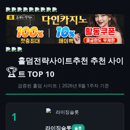
홀덤전략사이트추천 추천 사이
🏆
트 TOP 10
검증된 홀덤 사이트 | 2026년 8월 1주차 기준
1
라이징슬롯
슬롯