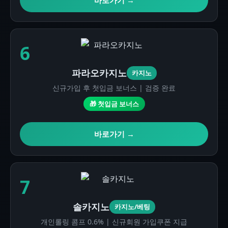
6
파라오카지노
카지노
신규가입 후 첫입금 보너스 | 검증 완료
🎁 첫입금 보너스
바로가기 →
7
솔카지노
카지노/베팅
개인롤링 콤프 0.6% | 신규회원 가입쿠폰 지급