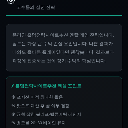
🎯
고수들의 실전 전략
온라인 홀덤전략사이트추천 멘탈 게임 전략입니다.
틸트는 가장 큰 수익 손실 요인입니다. 나쁜 결과가
나와도 올바른 플레이였다면 괜찮습니다. 결과보다
과정에 집중하는 것이 장기 수익의 핵심입니다.
⚡ 홀덤전략사이트추천 핵심 포인트
🎯 포지션 이점 최대한 활용
🎯 팟오즈 계산 후 콜 여부 결정
🎯 균형 잡힌 블러프·밸류베팅 레인지
🎯 뱅크롤 20~30 바이인 유지