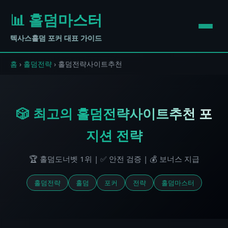
📊 홀덤마스터
텍사스홀덤 포커 대표 가이드
홈
›
홀덤전략
› 홀덤전략사이트추천
🎲 최고의 홀덤전략사이트추천 포
지션 전략
🏆 홀덤도너벳 1위 | ✅ 안전 검증 | 💰 보너스 지급
홀덤전략
홀덤
포커
전략
홀덤마스터