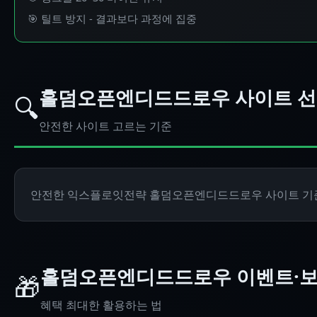
🎯 틸트 방지 - 결과보다 과정에 집중
홀덤오픈엔디드드로우 사이트 
🔍
안전한 사이트 고르는 기준
안전한 익스플로잇전략 홀덤오픈엔디드드로우 사이트 기준. 
홀덤오픈엔디드드로우 이벤트·
🎁
혜택 최대한 활용하는 법