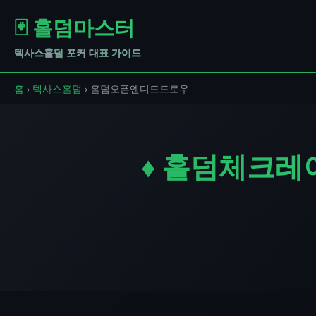
🃏 홀덤마스터
텍사스홀덤 포커 대표 가이드
홈
›
텍사스홀덤
› 홀덤오픈엔디드드로우
♦️ 홀덤체크