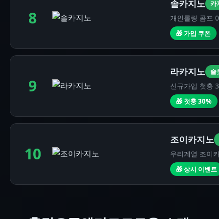
솔카지노
카
8
개인롤링 콤프 0
🎁 가입 쿠폰
라카지노
슬
9
신규가입 첫충 3
🎁 첫충 30%
조이카지노
10
우리계열 조이카
🎁 상시 이벤트