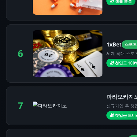
🎁 샘플 증정
1xBet
스포츠
6
세계 최대 스포츠
🎁 첫입금 100
파라오카지
7
신규가입 후 첫입
🎁 첫입금 보너