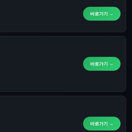
바로가기 →
바로가기 →
바로가기 →