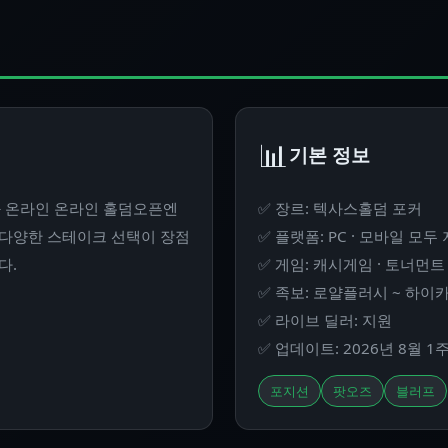
📊
기본 정보
 온라인 온라인 홀덤오픈엔
✅ 장르: 텍사스홀덤 포커
 다양한 스테이크 선택이 장점
✅ 플랫폼: PC · 모바일 모두
다.
✅ 게임: 캐시게임 · 토너먼트 ·
✅ 족보: 로얄플러시 ~ 하이
✅ 라이브 딜러: 지원
✅ 업데이트: 2026년 8월 1
포지션
팟오즈
블러프