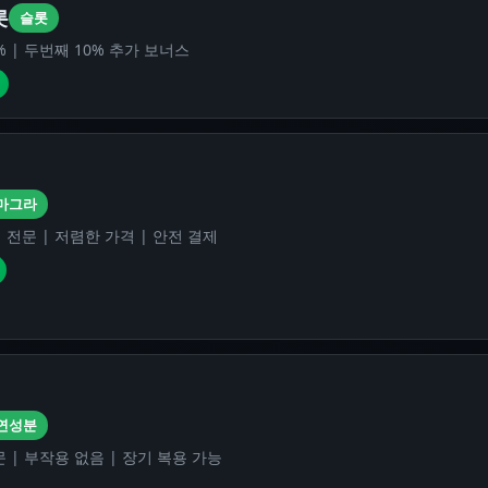
롯
슬롯
% | 두번째 10% 추가 보너스
마그라
전문 | 저렴한 가격 | 안전 결제
연성분
 | 부작용 없음 | 장기 복용 가능