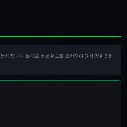
능해집니다. 블러프 후보 핸드를 포함하여 균형 잡힌 3벳