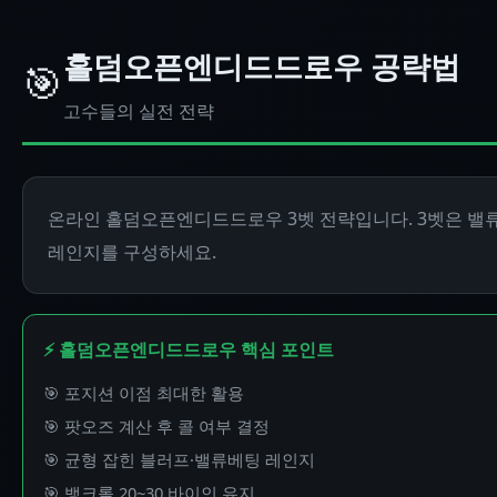
홀덤오픈엔디드드로우 공략법
🎯
고수들의 실전 전략
온라인 홀덤오픈엔디드드로우 3벳 전략입니다. 3벳은 밸류
레인지를 구성하세요.
⚡ 홀덤오픈엔디드드로우 핵심 포인트
🎯 포지션 이점 최대한 활용
🎯 팟오즈 계산 후 콜 여부 결정
🎯 균형 잡힌 블러프·밸류베팅 레인지
🎯 뱅크롤 20~30 바이인 유지