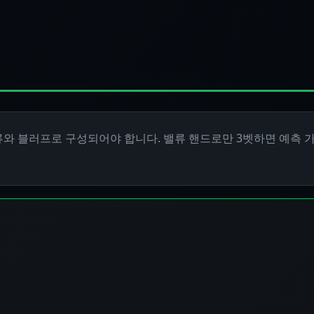
와 블러프로 구성되어야 합니다. 밸류 핸드로만 3벳하면 예측 가