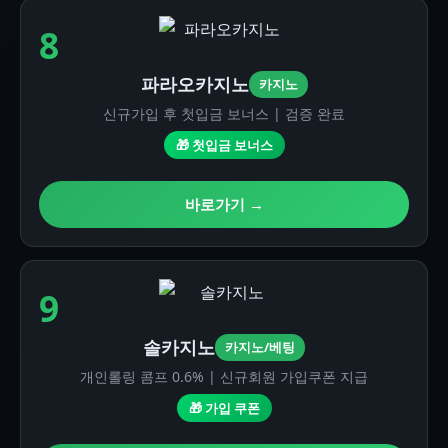
8
파라오카지노
카지노
신규가입 후 첫입금 보너스 | 검증 완료
🎁 첫입금 보너스
바로가기 →
9
솔카지노
카지노/베팅
개인롤링 콤프 0.6% | 신규회원 가입쿠폰 지급
🎁 가입 쿠폰