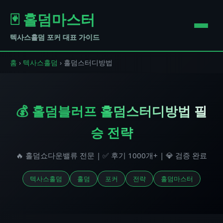
🃏 홀덤마스터
텍사스홀덤 포커 대표 가이드
홈
›
텍사스홀덤
› 홀덤스터디방법
💰 홀덤블러프 홀덤스터디방법 필
승 전략
🔥 홀덤쇼다운밸류 전문 | ✅ 후기 1000개+ | 💎 검증 완료
텍사스홀덤
홀덤
포커
전략
홀덤마스터