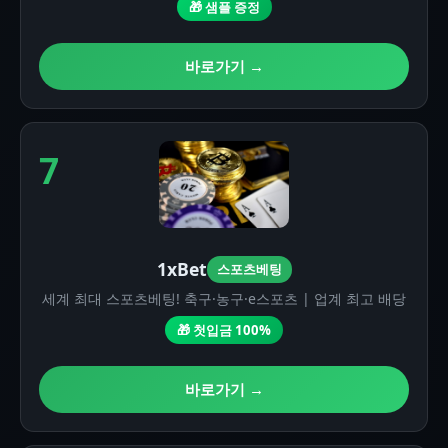
🎁 샘플 증정
바로가기 →
7
1xBet
스포츠베팅
세계 최대 스포츠베팅! 축구·농구·e스포츠 | 업계 최고 배당
🎁 첫입금 100%
바로가기 →