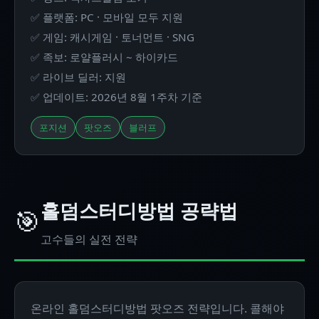
✅ 플랫폼: PC · 모바일 모두 지원
✅ 게임: 캐시게임 · 토너먼트 · SNG
✅ 족보: 로얄플러시 ~ 하이카드
✅ 라이브 딜러: 지원
✅ 업데이트: 2026년 8월 1주차 기준
포지션
팟오즈
블러프
홀덤스터디방법 공략법
🎯
고수들의 실전 전략
온라인 홀덤스터디방법 팟오즈 전략입니다. 콜해야