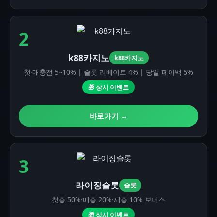
2
k88카지노
k88카지노
첫·매충전 5~10% | 슬롯 리베이트 4% | 당일 페이백 5%
🎁 상시 이벤트
바로가기 →
3
라이징슬롯
슬롯
첫충 50%·매충 20%·재충 10% 보너스
🎁 상시 이벤트