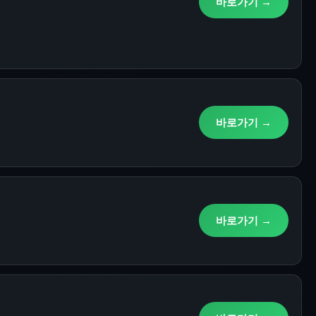
바로가기 →
바로가기 →
바로가기 →