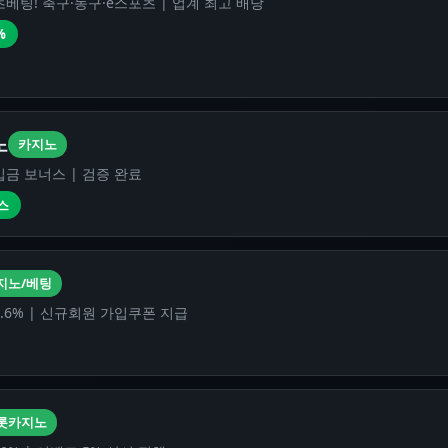
베팅! 축구·농구·e스포츠 | 업계 최고 배당
%
노
카지노
금 보너스 | 검증 완료
스
지노/베팅
.6% | 신규회원 가입쿠폰 지급
롯카지노