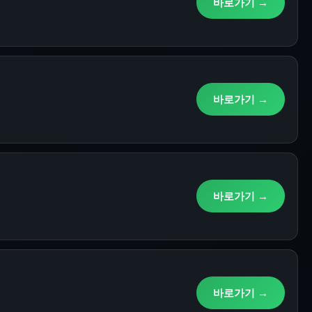
바로가기 →
바로가기 →
바로가기 →
바로가기 →