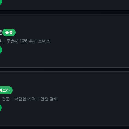
롯
슬롯
% | 두번째 10% 추가 보너스
마그라
전문 | 저렴한 가격 | 안전 결제