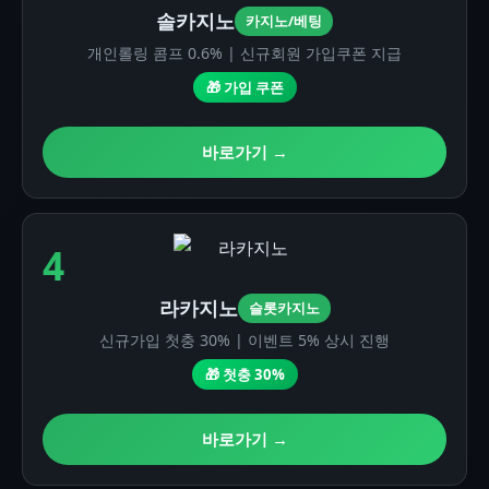
솔카지노
카지노/베팅
개인롤링 콤프 0.6% | 신규회원 가입쿠폰 지급
🎁 가입 쿠폰
바로가기 →
4
라카지노
슬롯카지노
신규가입 첫충 30% | 이벤트 5% 상시 진행
🎁 첫충 30%
바로가기 →