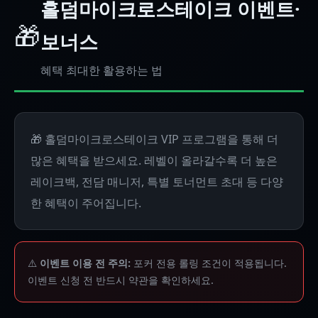
홀덤마이크로스테이크 이벤트·
🎁
보너스
혜택 최대한 활용하는 법
🎁 홀덤마이크로스테이크 VIP 프로그램을 통해 더
많은 혜택을 받으세요. 레벨이 올라갈수록 더 높은
레이크백, 전담 매니저, 특별 토너먼트 초대 등 다양
한 혜택이 주어집니다.
⚠️
이벤트 이용 전 주의:
포커 전용 롤링 조건이 적용됩니다.
이벤트 신청 전 반드시 약관을 확인하세요.