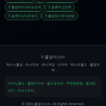
🃏 홀덤하이퍼터보순위
🃏 슬롯머신전략
🃏 슬롯머신다운로드
🃏 홀덤동기부여방법
🃏 홀덤마스터
텍사스홀덤 · 토너먼트 · 캐시게임 · 오마하 · 패스트폴드 · 홀덤전
략
카지노월드
·
홀덤마스터
·
월드코인러
·
무한배팅맵
·
릴게임
난다
·
러브스토리
© 2026 홀덤마스터. All Rights Reserved.