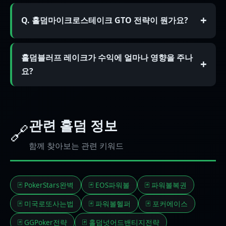
A. 베팅 한도를 설정하고 손실 시 감정적인 추가 베팅
을 피하세요. 문제가 있다면 한국도박문제관리센터
Q. 홀덤마이크로스테이크 GTO 전략이 뭔가요?
(☎ 1336)에 상담을 요청하세요.
A. 게임이론최적화 전략으로 어떤 상대도 이용할 수
홀덤블러프 레이크가 수익에 얼마나 영향을 주나
없는 균형 잡힌 전략입니다. 솔버 프로그램을 통해 학
요?
습할 수 있으며 현대 고수 플레이어들의 기본 전략입
니다.
NL25 이하에서는 수익의 30~50%를 차지합니다. 레
이크백이 높은 사이트 선택이 중요합니다.
관련 홀덤 정보
🔗
함께 찾아보는 관련 키워드
🃏 PokerStars완벽
🃏 EOS파워볼
🃏 파워볼복권
🃏 미국로또사는법
🃏 파워볼헬퍼
🃏 포커에이스
🃏 GGPoker전략
🃏 홀덤넛어드밴티지전략