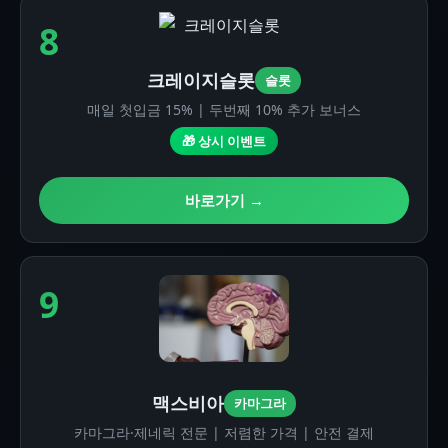
8
크레이지슬롯
슬롯
매일 첫입금 15% | 두번째 10% 추가 보너스
🎁 상시 이벤트
바로가기 →
9
맥스비아
카마그라
카마그라·제네릭 전문 | 저렴한 가격 | 안전 결제