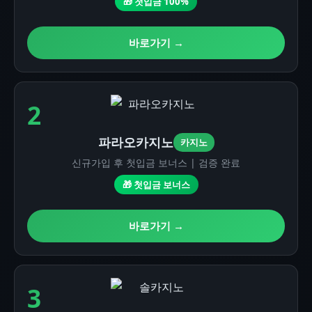
🎁 첫입금 100%
바로가기 →
2
파라오카지노
카지노
신규가입 후 첫입금 보너스 | 검증 완료
🎁 첫입금 보너스
바로가기 →
3