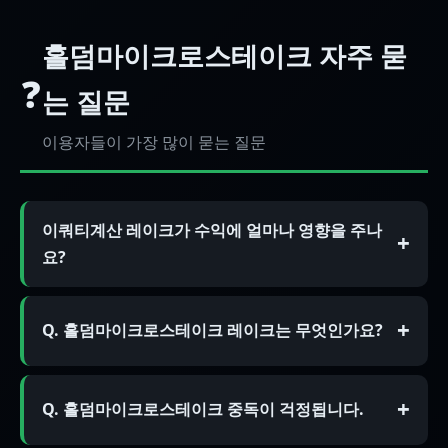
홀덤마이크로스테이크 자주 묻
❓
는 질문
이용자들이 가장 많이 묻는 질문
이쿼티계산 레이크가 수익에 얼마나 영향을 주나
요?
NL25 이하에서는 수익의 30~50%를 차지합니다. 레
이크백이 높은 사이트 선택이 중요합니다.
Q. 홀덤마이크로스테이크 레이크는 무엇인가요?
A. 레이크는 사이트가 각 팟에서 수수료로 가져가는
금액입니다. 일반적으로 팟의 2~5%를 레이크로 가져
Q. 홀덤마이크로스테이크 중독이 걱정됩니다.
가며 레이크가 낮을수록 장기적으로 유리합니다.