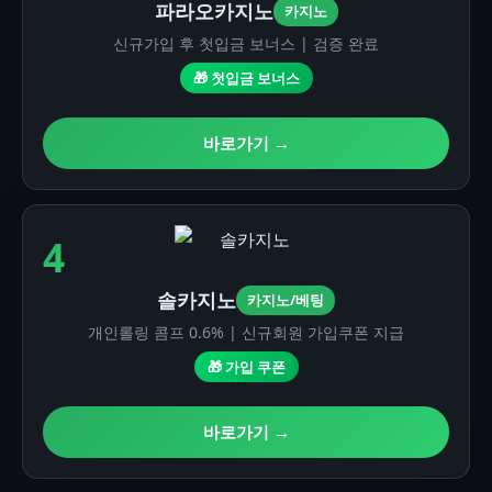
파라오카지노
카지노
신규가입 후 첫입금 보너스 | 검증 완료
🎁 첫입금 보너스
바로가기 →
4
솔카지노
카지노/베팅
개인롤링 콤프 0.6% | 신규회원 가입쿠폰 지급
🎁 가입 쿠폰
바로가기 →