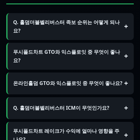
Q. 홀덤더블벨리버스터 족보 순위는 어떻게 되나
요?
A. 로얄플러시 > 스트레이트플러시 > 포카드 > 풀하
푸시폴드차트 GTO와 익스플로잇 중 무엇이 좋나
우스 > 플러시 > 스트레이트 > 트리플 > 투페어 > 원
요?
페어 > 하이카드 순서입니다.
저스테이크에서는 익스플로잇이 더 효과적입니다.
상위 스테이크로 갈수록 GTO가 중요합니다.
온라인홀덤 GTO와 익스플로잇 중 무엇이 좋나요?
저스테이크에서는 익스플로잇이 더 효과적입니다.
상위 스테이크로 갈수록 GTO가 중요합니다.
Q. 홀덤더블벨리버스터 ICM이 무엇인가요?
A. Independent Chip Model의 약자로 토너먼트에
푸시폴드차트 레이크가 수익에 얼마나 영향을 주
서 칩 스택의 실제 상금 가치를 계산하는 모델입니다.
나요?
버블이나 파이널 테이블에서 ICM을 고려한 플레이