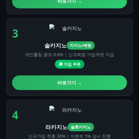
바로가기 →
3
솔카지노
카지노/베팅
개인롤링 콤프 0.6% | 신규회원 가입쿠폰 지급
🎁 가입 쿠폰
바로가기 →
4
라카지노
슬롯카지노
신규가입 첫충 30% | 이벤트 5% 상시 진행