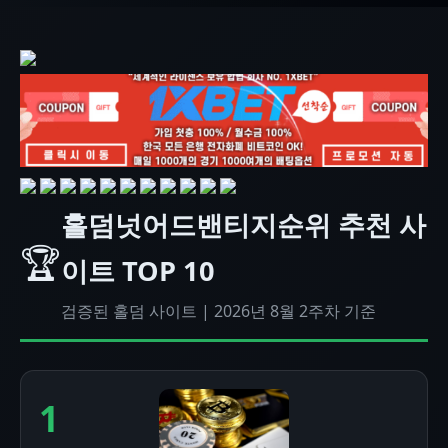
홀덤넛어드밴티지순위 추천 사
🏆
이트 TOP 10
검증된 홀덤 사이트 | 2026년 8월 2주차 기준
1