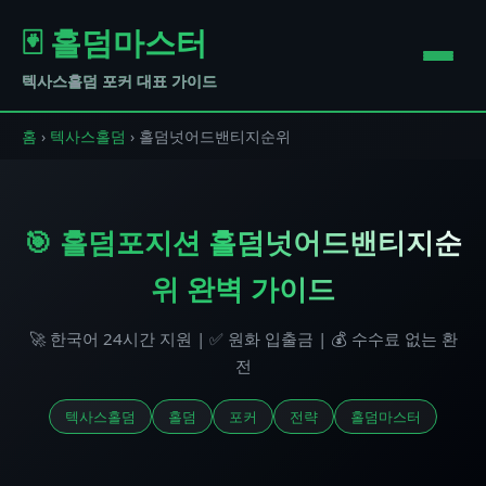
🃏 홀덤마스터
텍사스홀덤 포커 대표 가이드
홈
›
텍사스홀덤
› 홀덤넛어드밴티지순위
🎯 홀덤포지션 홀덤넛어드밴티지순
위 완벽 가이드
🚀 한국어 24시간 지원 | ✅ 원화 입출금 | 💰 수수료 없는 환
전
텍사스홀덤
홀덤
포커
전략
홀덤마스터