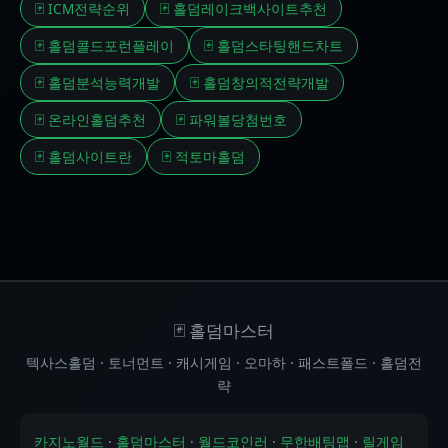
🃏 ICM전략순위
🃏 홀덤레이크백사이트추천
🃏 홀덤콜드포런플레이
🃏 홀덤스타팅핸드차트
🃏 홀덤분석능력개발
🃏 홀덤창의적전략개발
🃏 온라인홀덤추천
🃏 파워볼당첨번호
🃏 홀덤사이트란
🃏 적토마홀덤
🃏 홀덤마스터
텍사스홀덤 · 토너먼트 · 캐시게임 · 오마하 · 패스트폴드 · 홀덤전
략
카지노월드
·
홀덤마스터
·
월드코인러
·
무한배팅맵
·
릴게임