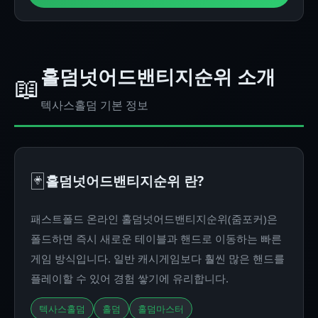
홀덤넛어드밴티지순위 소개
📖
텍사스홀덤 기본 정보
🃏
홀덤넛어드밴티지순위 란?
패스트폴드 온라인 홀덤넛어드밴티지순위(줌포커)은
폴드하면 즉시 새로운 테이블과 핸드로 이동하는 빠른
게임 방식입니다. 일반 캐시게임보다 훨씬 많은 핸드를
플레이할 수 있어 경험 쌓기에 유리합니다.
텍사스홀덤
홀덤
홀덤마스터