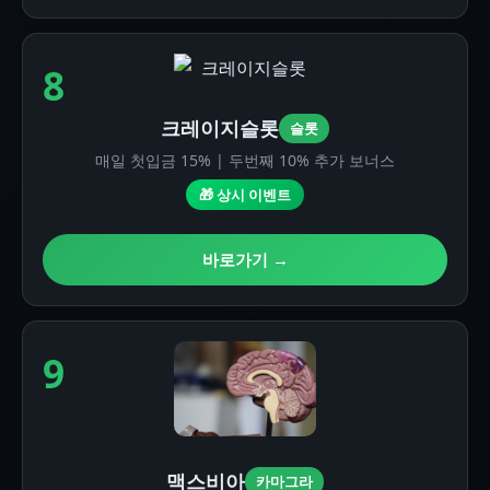
8
크레이지슬롯
슬롯
매일 첫입금 15% | 두번째 10% 추가 보너스
🎁 상시 이벤트
바로가기 →
9
맥스비아
카마그라