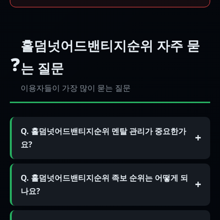
홀덤넛어드밴티지순위 자주 묻
❓
는 질문
이용자들이 가장 많이 묻는 질문
Q. 홀덤넛어드밴티지순위 멘탈 관리가 중요한가
요?
A. 매우 중요합니다. 배드비트나 손실 후 틸트에 빠지
Q. 홀덤넛어드밴티지순위 족보 순위는 어떻게 되
면 실력 이하의 플레이를 하게 됩니다. 단기 결과에
나요?
집착하지 말고 장기적인 기댓값에 집중하는 것이 중
요합니다.
A. 로얄플러시 > 스트레이트플러시 > 포카드 > 풀하