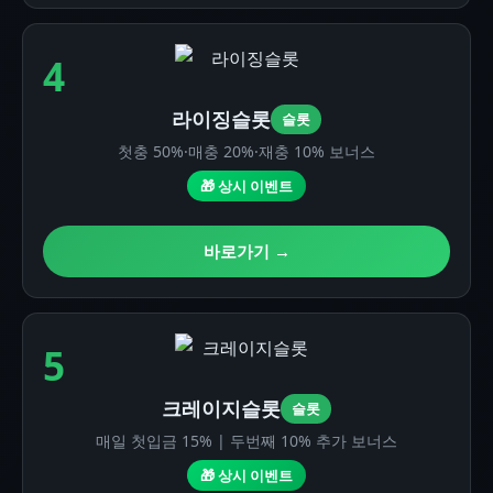
4
라이징슬롯
슬롯
첫충 50%·매충 20%·재충 10% 보너스
🎁 상시 이벤트
바로가기 →
5
크레이지슬롯
슬롯
매일 첫입금 15% | 두번째 10% 추가 보너스
🎁 상시 이벤트