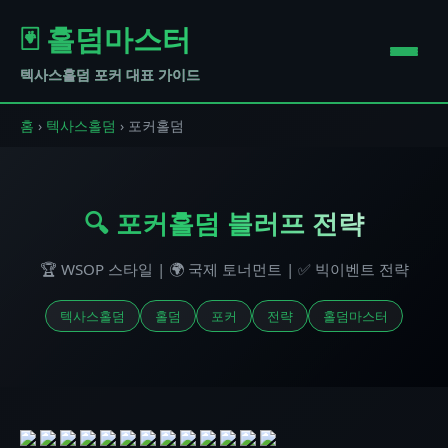
🃏 홀덤마스터
텍사스홀덤 포커 대표 가이드
홈
›
텍사스홀덤
› 포커홀덤
🔍 포커홀덤 블러프 전략
🏆 WSOP 스타일 | 🌍 국제 토너먼트 | ✅ 빅이벤트 전략
텍사스홀덤
홀덤
포커
전략
홀덤마스터