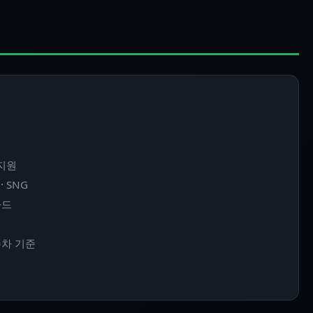
 지원
 SNG
카드
주차 기준