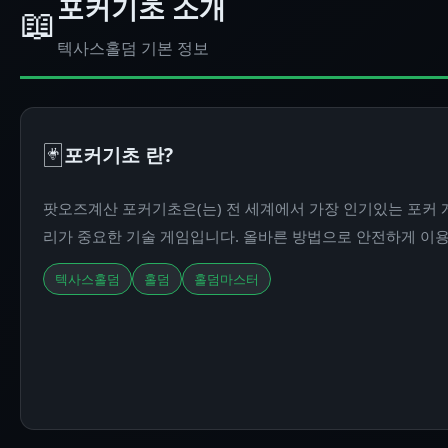
포커기초 소개
📖
텍사스홀덤 기본 정보
🃏
포커기초 란?
팟오즈계산 포커기초은(는) 전 세계에서 가장 인기있는 포커 
리가 중요한 기술 게임입니다. 올바른 방법으로 안전하게 이
텍사스홀덤
홀덤
홀덤마스터