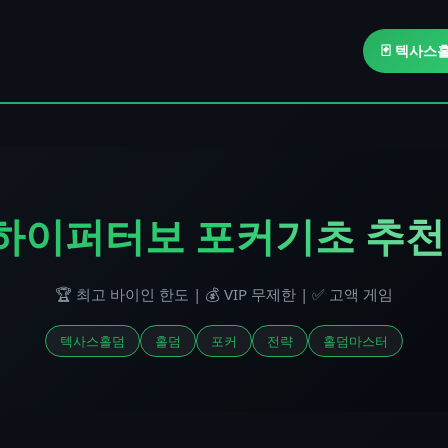
🃏 텍사스
덤하이퍼터보 포커기초 추천 
🏆 최고 바이인 한도 | 💰 VIP 무제한 | ✅ 고액 게임
텍사스홀덤
홀덤
포커
전략
홀덤마스터