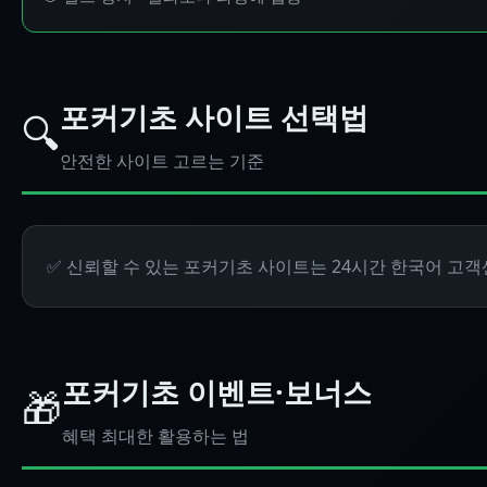
포커기초 사이트 선택법
🔍
안전한 사이트 고르는 기준
✅ 신뢰할 수 있는 포커기초 사이트는 24시간 한국어 고
포커기초 이벤트·보너스
🎁
혜택 최대한 활용하는 법