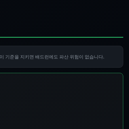
. 이 기준을 지키면 배드런에도 파산 위험이 없습니다.