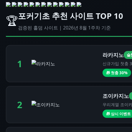
포커기초 추천 사이트 TOP 10
🏆
검증된 홀덤 사이트 | 2026년 8월 1주차 기준
라카지노
슬
1
신규가입 첫충 3
🎁 첫충 30%
조이카지노
2
우리계열 조이카
🎁 상시 이벤트