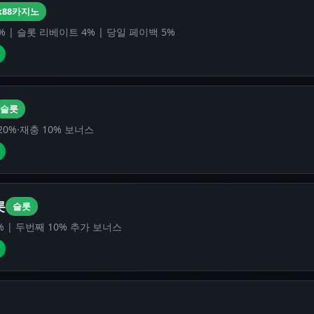
k88카지노
% | 슬롯 리베이트 4% | 당일 페이백 5%
슬롯
20%·재충 10% 보너스
롯
슬롯
% | 두번째 10% 추가 보너스