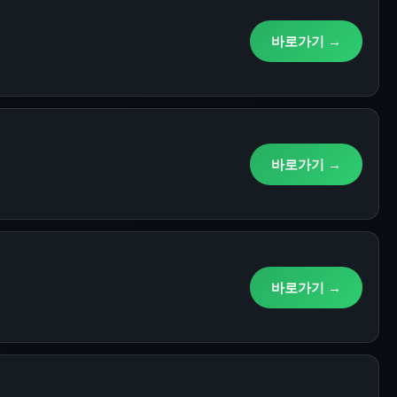
바로가기 →
바로가기 →
바로가기 →