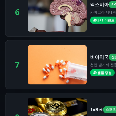
맥스비아
카
6
카마그라·제네릭 
🎁 3+1 이벤트
비아약국
천
7
천연 발기제 전문
🎁 샘플 증정
1xBet
스포츠