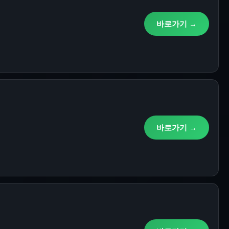
바로가기 →
바로가기 →