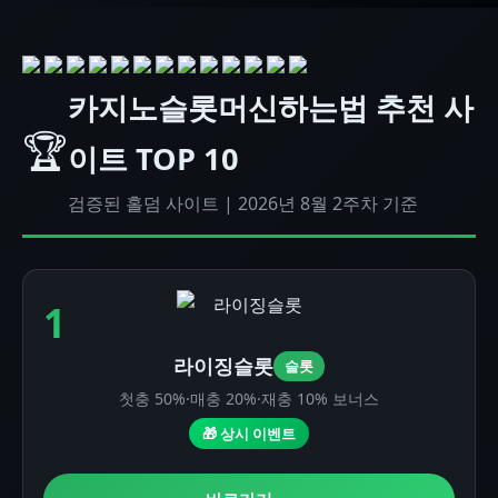
카지노슬롯머신하는법 추천 사
🏆
이트 TOP 10
검증된 홀덤 사이트 | 2026년 8월 2주차 기준
1
라이징슬롯
슬롯
첫충 50%·매충 20%·재충 10% 보너스
🎁 상시 이벤트