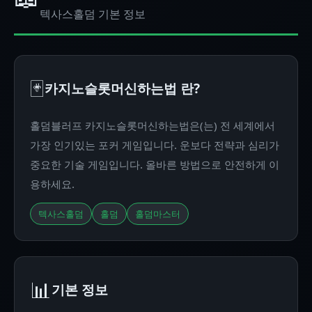
텍사스홀덤 기본 정보
🃏
카지노슬롯머신하는법 란?
홀덤블러프 카지노슬롯머신하는법은(는) 전 세계에서
가장 인기있는 포커 게임입니다. 운보다 전략과 심리가
중요한 기술 게임입니다. 올바른 방법으로 안전하게 이
용하세요.
텍사스홀덤
홀덤
홀덤마스터
📊
기본 정보