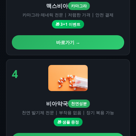
맥스비아
카마그라
카마그라·제네릭 전문 | 저렴한 가격 | 안전 결제
🎁 3+1 이벤트
바로가기 →
4
비아약국
천연성분
천연 발기제 전문 | 부작용 없음 | 장기 복용 가능
🎁 샘플 증정