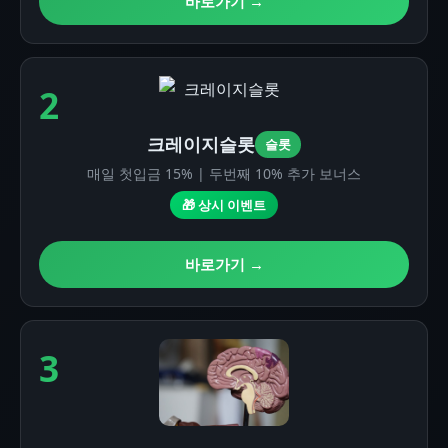
바로가기 →
2
크레이지슬롯
슬롯
매일 첫입금 15% | 두번째 10% 추가 보너스
🎁 상시 이벤트
바로가기 →
3