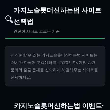
카지노슬롯머신하는법 사이트
🔍
선택법
안전한 사이트 고르는 기준
✅ 신뢰할 수 있는 카지노슬롯머신하는법 사이트는
24시간 한국어 고객센터를 운영합니다. 게임 관련
문의와 출금 문제를 신속하게 해결해주는 사이트를
선택하세요.
카지노슬롯머신하는법 이벤트·