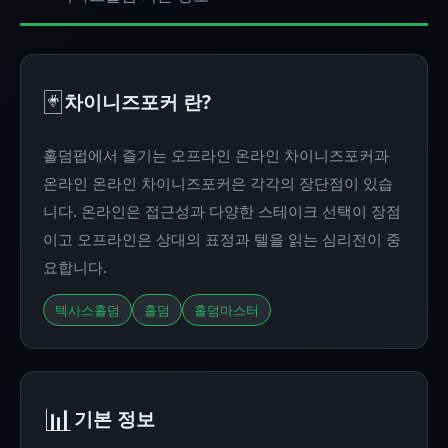
🃏
차이니즈포커 란?
홀덤펍에서 즐기는 오프라인 온라인 차이니즈포커과
온라인 온라인 차이니즈포커은 각각의 장단점이 있습
니다. 온라인은 접근성과 다양한 스테이크 선택이 장점
이고 오프라인은 상대의 표정과 텔을 읽는 심리전이 중
요합니다.
텍사스홀덤
홀덤
홀덤마스터
📊
기본 정보