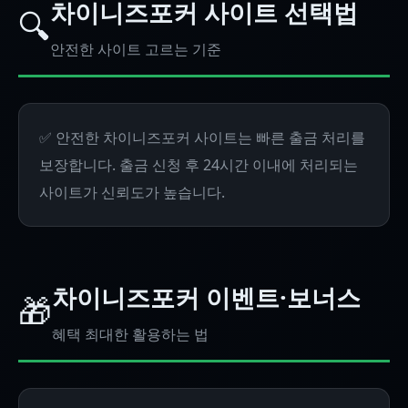
차이니즈포커 사이트 선택법
🔍
안전한 사이트 고르는 기준
✅ 안전한 차이니즈포커 사이트는 빠른 출금 처리를
보장합니다. 출금 신청 후 24시간 이내에 처리되는
사이트가 신뢰도가 높습니다.
차이니즈포커 이벤트·보너스
🎁
혜택 최대한 활용하는 법