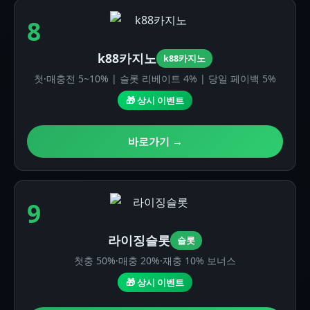
8
k88카지노
k88카지노
첫·매충전 5~10% | 슬롯 리베이트 4% | 당일 페이백 5%
🎁 상시 이벤트
바로가기 →
9
라이징슬롯
슬롯
첫충 50%·매충 20%·재충 10% 보너스
🎁 상시 이벤트