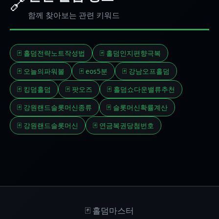
🔗
요합니다.
함께 찾아보는 관련 키워드
🃏 홀덤전략노트작성법
🃏 홀덤인지편향극복
🃏 오늘의파워볼
🃏 eos5분
🃏 강남오프홀덤
🃏 킹덤홀덤
🃏 팟오즈
🃏 홀덤쇼다운밸류추천
🃏 강원랜드슬롯머신종류
🃏 슬롯머신확률계산
🃏 강원랜드슬롯머신
🃏 연금복권당첨번호
🃏 홀덤마스터