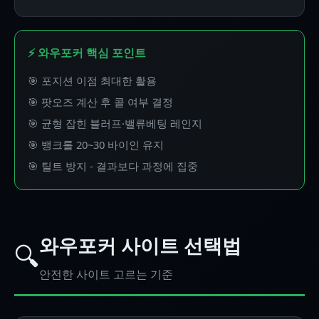
⚡ 와우포커 핵심 포인트
🎯 포지션 이점 최대한 활용
🎯 팟오즈 계산 후 콜 여부 결정
🎯 균형 잡힌 블러프·밸류베팅 레인지
🎯 뱅크롤 20~30 바이인 유지
🎯 틸트 방지 - 결과보다 과정에 집중
와우포커 사이트 선택법
🔍
안전한 사이트 고르는 기준