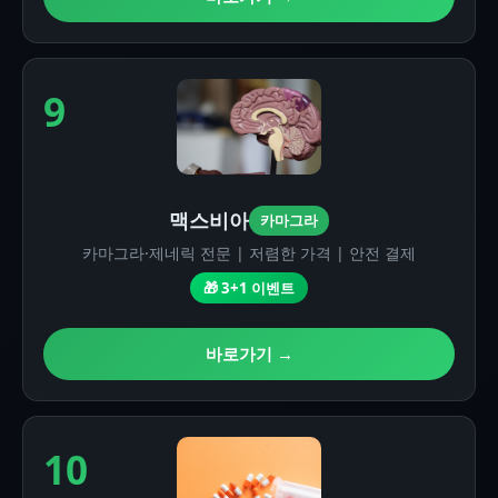
9
맥스비아
카마그라
카마그라·제네릭 전문 | 저렴한 가격 | 안전 결제
🎁 3+1 이벤트
바로가기 →
10