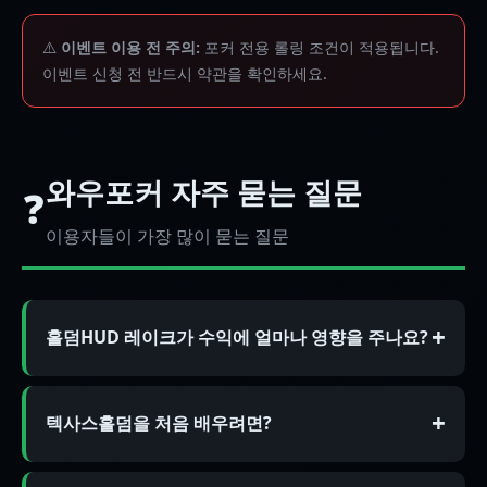
⚠️
이벤트 이용 전 주의:
포커 전용 롤링 조건이 적용됩니다.
이벤트 신청 전 반드시 약관을 확인하세요.
와우포커 자주 묻는 질문
❓
이용자들이 가장 많이 묻는 질문
홀덤HUD 레이크가 수익에 얼마나 영향을 주나요?
NL25 이하에서는 수익의 30~50%를 차지합니다. 레
이크백이 높은 사이트 선택이 중요합니다.
텍사스홀덤을 처음 배우려면?
족보 암기→기본 룰→팟오즈→Play Money 연습 순