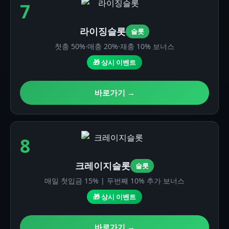
7
라이징슬롯
슬롯
첫충 50%·매충 20%·재충 10% 보너스
🎁 상시 이벤트
바로가기 →
8
크레이지슬롯
슬롯
매일 첫입금 15% | 두번째 10% 추가 보너스
🎁 상시 이벤트
바로가기 →