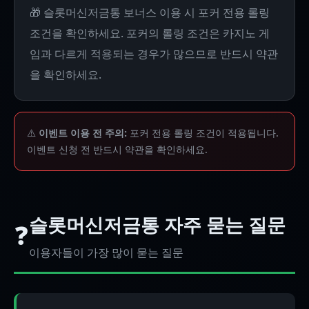
🎁 슬롯머신저금통 보너스 이용 시 포커 전용 롤링
조건을 확인하세요. 포커의 롤링 조건은 카지노 게
임과 다르게 적용되는 경우가 많으므로 반드시 약관
을 확인하세요.
⚠️
이벤트 이용 전 주의:
포커 전용 롤링 조건이 적용됩니다.
이벤트 신청 전 반드시 약관을 확인하세요.
슬롯머신저금통 자주 묻는 질문
❓
이용자들이 가장 많이 묻는 질문