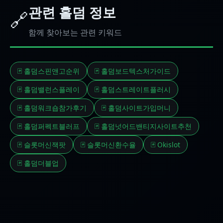
과적입니다. 단순히 강한 척하는 것이 아닌 논리적인
관련 홀덤 정보
🔗
스토리가 필요합니다.
함께 찾아보는 관련 키워드
🃏 홀덤스핀앤고순위
🃏 홀덤보드텍스처가이드
🃏 홀덤밸런스플레이
🃏 홀덤스트레이트플러시
🃏 홀덤워크숍참가후기
🃏 홀덤사이트가입머니
🃏 홀덤퍼펙트블러프
🃏 홀덤넛어드밴티지사이트추천
🃏 슬롯머신잭팟
🃏 슬롯머신환수율
🃏 Okislot
🃏 홀덤더블업