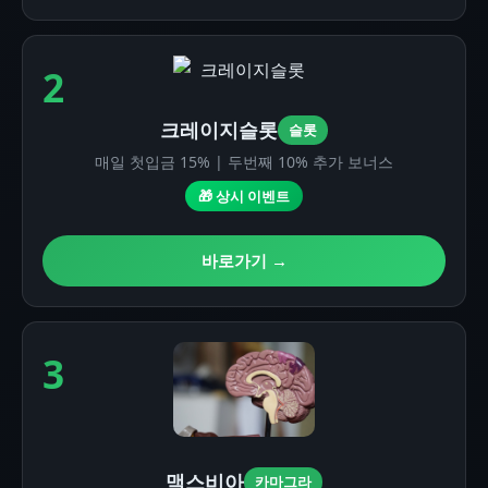
2
크레이지슬롯
슬롯
매일 첫입금 15% | 두번째 10% 추가 보너스
🎁 상시 이벤트
바로가기 →
3
맥스비아
카마그라