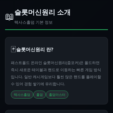
슬롯머신원리 소개
📖
텍사스홀덤 기본 정보
🃏
슬롯머신원리 란?
패스트폴드 온라인 슬롯머신원리(줌포커)은 폴드하면
즉시 새로운 테이블과 핸드로 이동하는 빠른 게임 방식
입니다. 일반 캐시게임보다 훨씬 많은 핸드를 플레이할
수 있어 경험 쌓기에 유리합니다.
텍사스홀덤
홀덤
홀덤마스터