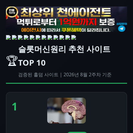
슬롯머신원리 추천 사이트
🏆
TOP 10
검증된 홀덤 사이트 | 2026년 8월 2주차 기준
1