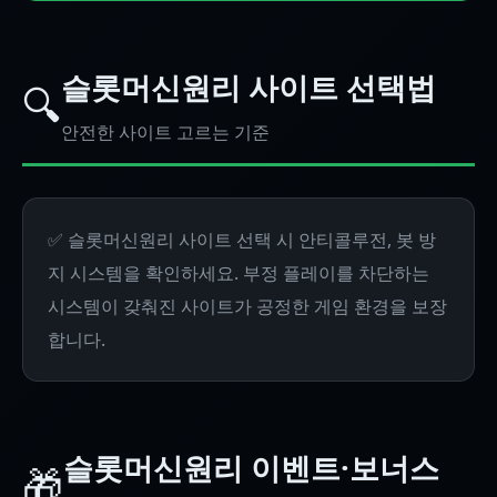
슬롯머신원리 사이트 선택법
🔍
안전한 사이트 고르는 기준
✅ 슬롯머신원리 사이트 선택 시 안티콜루전, 봇 방
지 시스템을 확인하세요. 부정 플레이를 차단하는
시스템이 갖춰진 사이트가 공정한 게임 환경을 보장
합니다.
슬롯머신원리 이벤트·보너스
🎁