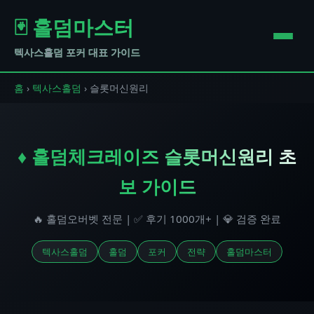
🃏 홀덤마스터
텍사스홀덤 포커 대표 가이드
홈
›
텍사스홀덤
› 슬롯머신원리
♦️ 홀덤체크레이즈 슬롯머신원리 초
보 가이드
🔥 홀덤오버벳 전문 | ✅ 후기 1000개+ | 💎 검증 완료
텍사스홀덤
홀덤
포커
전략
홀덤마스터