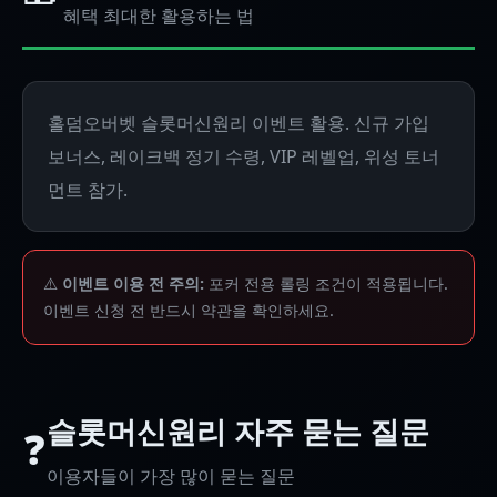
혜택 최대한 활용하는 법
홀덤오버벳 슬롯머신원리 이벤트 활용. 신규 가입
보너스, 레이크백 정기 수령, VIP 레벨업, 위성 토너
먼트 참가.
⚠️
이벤트 이용 전 주의:
포커 전용 롤링 조건이 적용됩니다.
이벤트 신청 전 반드시 약관을 확인하세요.
슬롯머신원리 자주 묻는 질문
❓
이용자들이 가장 많이 묻는 질문