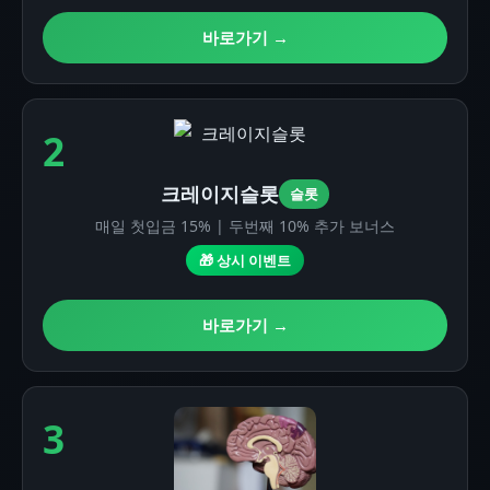
바로가기 →
2
크레이지슬롯
슬롯
매일 첫입금 15% | 두번째 10% 추가 보너스
🎁 상시 이벤트
바로가기 →
3