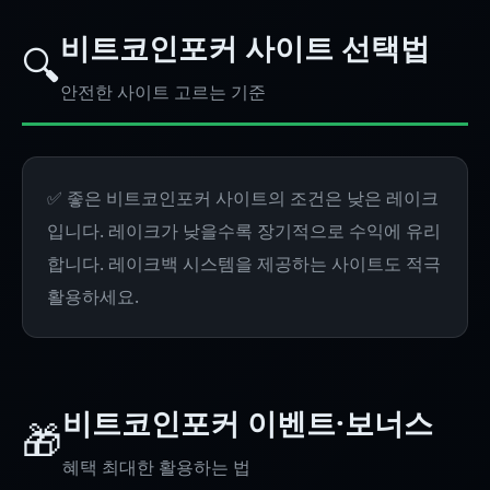
비트코인포커 사이트 선택법
🔍
안전한 사이트 고르는 기준
✅ 좋은 비트코인포커 사이트의 조건은 낮은 레이크
입니다. 레이크가 낮을수록 장기적으로 수익에 유리
합니다. 레이크백 시스템을 제공하는 사이트도 적극
활용하세요.
비트코인포커 이벤트·보너스
🎁
혜택 최대한 활용하는 법