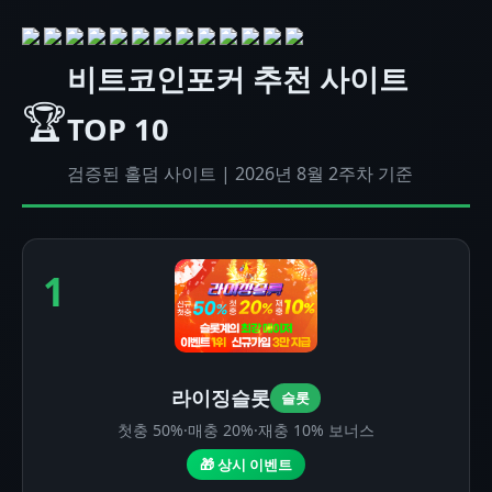
비트코인포커 추천 사이트
🏆
TOP 10
검증된 홀덤 사이트 | 2026년 8월 2주차 기준
1
라이징슬롯
슬롯
첫충 50%·매충 20%·재충 10% 보너스
🎁 상시 이벤트