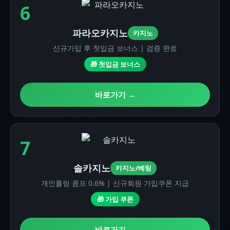
6
파라오카지노
카지노
신규가입 후 첫입금 보너스 | 검증 완료
🎁 첫입금 보너스
바로가기 →
7
솔카지노
카지노/베팅
개인롤링 콤프 0.6% | 신규회원 가입쿠폰 지급
🎁 가입 쿠폰
바로가기 →