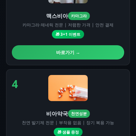
맥스비아
카마그라
카마그라·제네릭 전문 | 저렴한 가격 | 안전 결제
🎁 3+1 이벤트
바로가기 →
4
비아약국
천연성분
천연 발기제 전문 | 부작용 없음 | 장기 복용 가능
🎁 샘플 증정