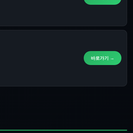
바로가기 →