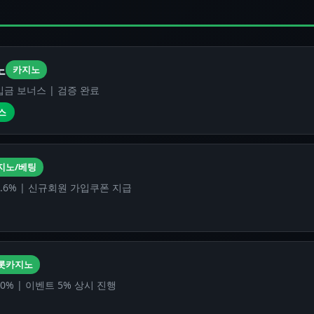
노
카지노
금 보너스 | 검증 완료
스
지노/베팅
.6% | 신규회원 가입쿠폰 지급
롯카지노
0% | 이벤트 5% 상시 진행