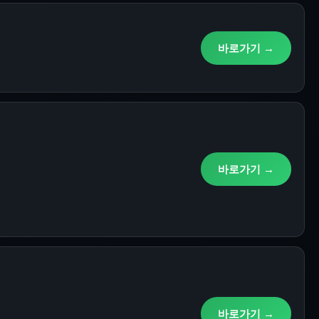
바로가기 →
바로가기 →
바로가기 →