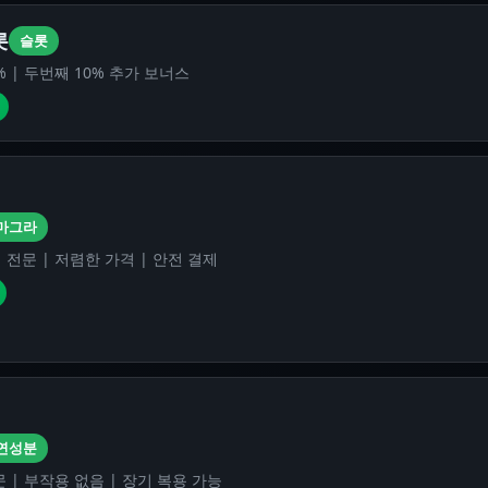
롯
슬롯
% | 두번째 10% 추가 보너스
마그라
전문 | 저렴한 가격 | 안전 결제
연성분
 | 부작용 없음 | 장기 복용 가능