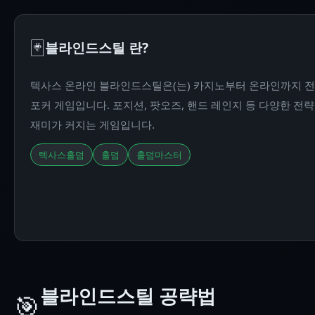
🃏
블라인드스틸 란?
텍사스 온라인 블라인드스틸은(는) 카지노부터 온라인까지 전
포커 게임입니다. 포지션, 팟오즈, 핸드 레인지 등 다양한 전
재미가 커지는 게임입니다.
텍사스홀덤
홀덤
홀덤마스터
블라인드스틸 공략법
🎯