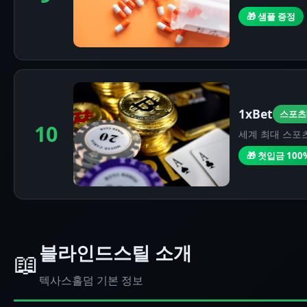
🎁 샘플 증정
1xBet
스포츠
10
세계 최대 스포츠
🎁 첫입금 100
블라인드스틸 소개
📖
텍사스홀덤 기본 정보