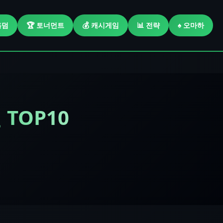
홀덤
🏆 토너먼트
💰 캐시게임
📊 전략
♠️ 오마하
TOP10