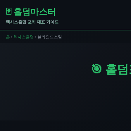
🃏 홀덤마스터
텍사스홀덤 포커 대표 가이드
홈
›
텍사스홀덤
› 블라인드스틸
🎯 홀