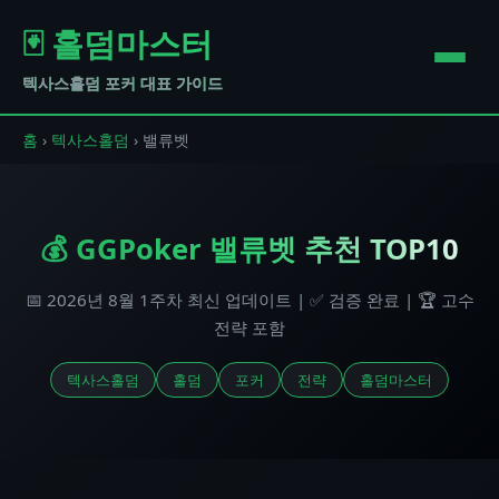
🃏 홀덤마스터
텍사스홀덤 포커 대표 가이드
홈
›
텍사스홀덤
› 밸류벳
💰 GGPoker 밸류벳 추천 TOP10
📅 2026년 8월 1주차 최신 업데이트 | ✅ 검증 완료 | 🏆 고수
전략 포함
텍사스홀덤
홀덤
포커
전략
홀덤마스터