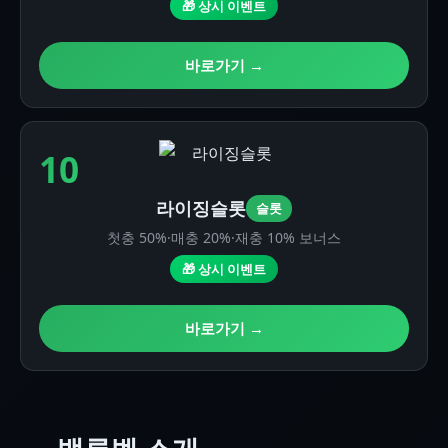
🎁 상시 이벤트
바로가기 →
10
라이징슬롯
슬롯
첫충 50%·매충 20%·재충 10% 보너스
🎁 상시 이벤트
바로가기 →