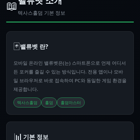
밸류벳 소개
📖
텍사스홀덤 기본 정보
🃏
밸류벳 란?
모바일 온라인 밸류벳은(는) 스마트폰으로 언제 어디서
든 포커를 즐길 수 있는 방식입니다. 전용 앱이나 모바
일 브라우저로 바로 접속하여 PC와 동일한 게임 환경을
제공합니다.
텍사스홀덤
홀덤
홀덤마스터
📊
기본 정보