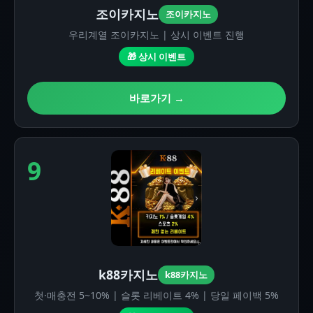
조이카지노
조이카지노
우리계열 조이카지노 | 상시 이벤트 진행
🎁 상시 이벤트
바로가기 →
9
k88카지노
k88카지노
첫·매충전 5~10% | 슬롯 리베이트 4% | 당일 페이백 5%