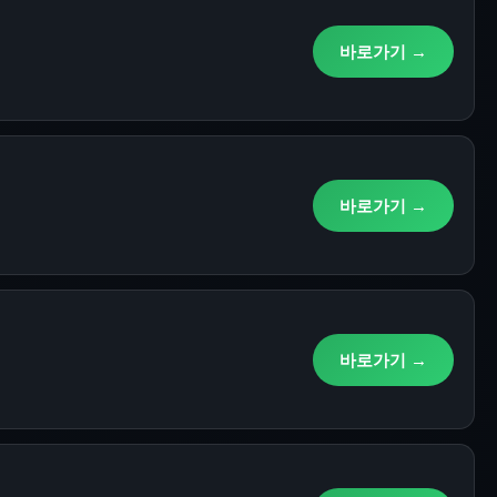
바로가기 →
바로가기 →
바로가기 →