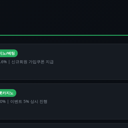
지노/베팅
.6% | 신규회원 가입쿠폰 지급
롯카지노
0% | 이벤트 5% 상시 진행