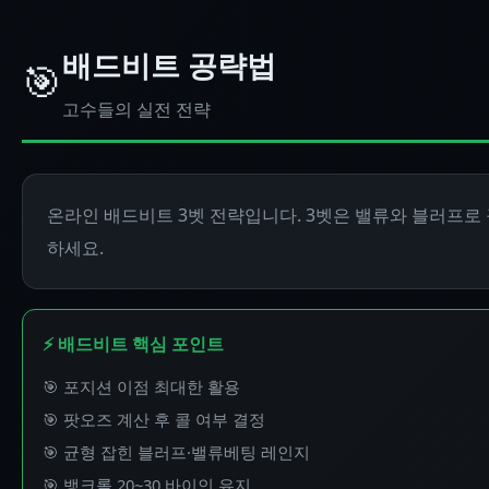
배드비트 공략법
🎯
고수들의 실전 전략
온라인 배드비트 3벳 전략입니다. 3벳은 밸류와 블러프로
하세요.
⚡ 배드비트 핵심 포인트
🎯 포지션 이점 최대한 활용
🎯 팟오즈 계산 후 콜 여부 결정
🎯 균형 잡힌 블러프·밸류베팅 레인지
🎯 뱅크롤 20~30 바이인 유지