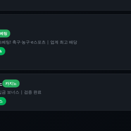
베팅
베팅! 축구·농구·e스포츠 | 업계 최고 배당
%
노
카지노
금 보너스 | 검증 완료
스