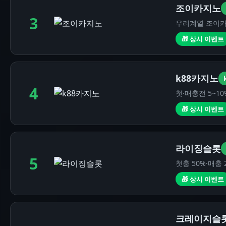
조이카지노
3
우리계열 조이카
🎁 상시 이벤트
k88카지노
4
첫·매충전 5~10
🎁 상시 이벤트
라이징슬롯
5
첫충 50%·매충 
🎁 상시 이벤트
크레이지슬