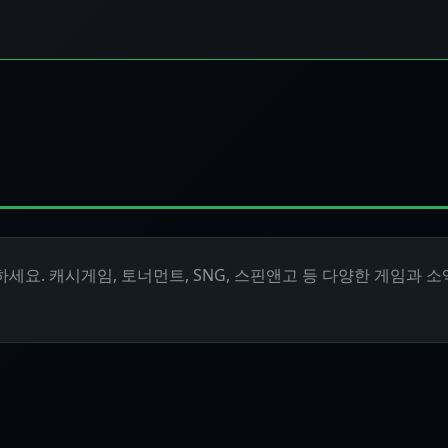
하세요. 캐시게임, 토너먼트, SNG, 스핀앤고 등 다양한 게임과