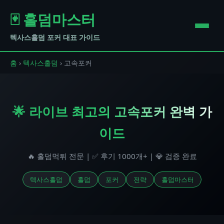
🃏 홀덤마스터
텍사스홀덤 포커 대표 가이드
홈
›
텍사스홀덤
› 고속포커
🌟 라이브 최고의 고속포커 완벽 가
이드
🔥 홀덤먹튀 전문 | ✅ 후기 1000개+ | 💎 검증 완료
텍사스홀덤
홀덤
포커
전략
홀덤마스터