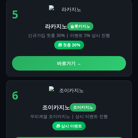
5
라카지노
슬롯카지노
신규가입 첫충 30% | 이벤트 5% 상시 진행
🎁 첫충 30%
바로가기 →
6
조이카지노
조이카지노
우리계열 조이카지노 | 상시 이벤트 진행
🎁 상시 이벤트