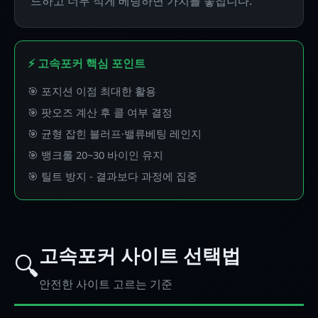
드하고 너무 적게 베팅하면 가치를 놓칩니다.
⚡ 고속포커 핵심 포인트
🎯 포지션 이점 최대한 활용
🎯 팟오즈 계산 후 콜 여부 결정
🎯 균형 잡힌 블러프·밸류베팅 레인지
🎯 뱅크롤 20~30 바이인 유지
🎯 틸트 방지 - 결과보다 과정에 집중
고속포커 사이트 선택법
🔍
안전한 사이트 고르는 기준