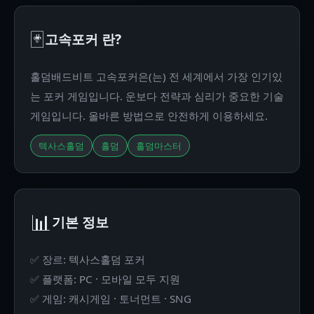
🃏
고속포커 란?
홀덤배드비트 고속포커은(는) 전 세계에서 가장 인기있
는 포커 게임입니다. 운보다 전략과 심리가 중요한 기술
게임입니다. 올바른 방법으로 안전하게 이용하세요.
텍사스홀덤
홀덤
홀덤마스터
📊
기본 정보
✅ 장르: 텍사스홀덤 포커
✅ 플랫폼: PC · 모바일 모두 지원
✅ 게임: 캐시게임 · 토너먼트 · SNG