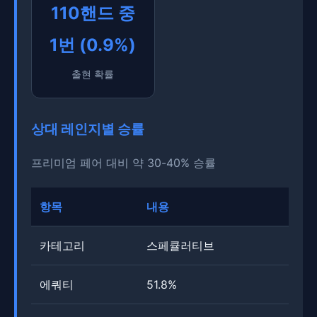
110핸드 중
1번 (0.9%)
출현 확률
상대 레인지별 승률
프리미엄 페어 대비 약 30-40% 승률
항목
내용
카테고리
스페큘러티브
에쿼티
51.8%