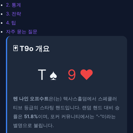
2. ​​통계
3. 전략
4. ​팁
자주 묻는 질문
🃏 T9o 개요
T♠
9♥
텐 나인 오프수트
은(는) 텍사스홀덤에서 스페큘러
티브 등급의 스타팅 핸드입니다. ​​랜덤 핸드 대비 승
률은
51.8%
이며, 포커 커뮤니티에서는
"-"
이라는
별명으로 불립니다.