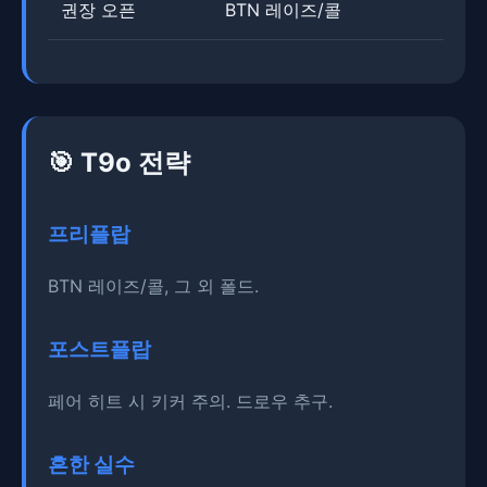
권장 오픈
BTN 레이즈/콜
🎯 T9o 전략
프리플랍
BTN 레이즈/콜, 그 외 폴드.
포스트플랍
페어 히트 시 키커 주의. ​드로우 추구.
흔한 실수